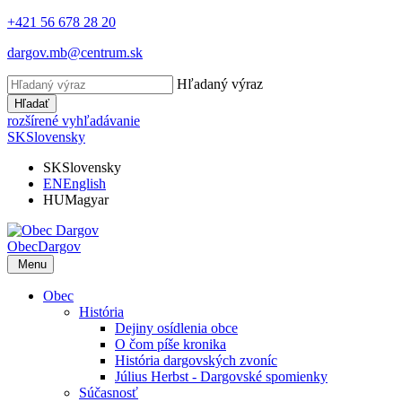
+421 56 678 28 20
dargov.mb@centrum.sk
Hľadaný výraz
Hľadať
rozšírené vyhľadávanie
SK
Slovensky
SK
Slovensky
EN
English
HU
Magyar
Obec
Dargov
Menu
Obec
História
Dejiny osídlenia obce
O čom píše kronika
História dargovských zvoníc
Július Herbst - Dargovské spomienky
Súčasnosť