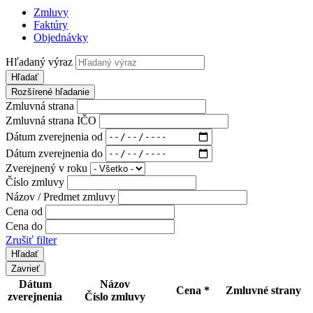
Zmluvy
Faktúry
Objednávky
Hľadaný výraz
Hľadať
Rozšírené hľadanie
Zmluvná strana
Zmluvná strana IČO
Dátum zverejnenia od
Dátum zverejnenia do
Zverejnený v roku
Číslo zmluvy
Názov / Predmet zmluvy
Cena od
Cena do
Zrušiť filter
Zavrieť
Dátum
Názov
Cena *
Zmluvné strany
zverejnenia
Číslo zmluvy