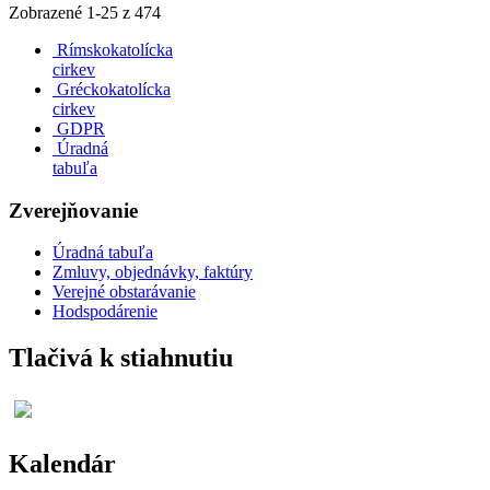
Zobrazené
1
-
25
z 474
Rímskokatolícka
cirkev
Gréckokatolícka
cirkev
GDPR
Úradná
tabuľa
Zverejňovanie
Úradná tabuľa
Zmluvy, objednávky, faktúry
Verejné obstarávanie
Hodspodárenie
Tlačivá k stiahnutiu
Kalendár