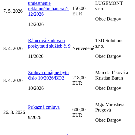
umiestnenie
LUGEMONT
150,00
reklamného banera č.
s.r.o.
7. 5. 2026
EUR
12/2026
Obec Dargov
12/2026
Rámcová zmluva o
T3D Solutions
poskytnutí služieb č. 9
s.r.o.
8. 4. 2026
Neuvedené
11/2026
Obec Dargov
Zmluva o nájme bytu
Marcela Iľková a
218,00
číslo 10/2026/BD2
Kristián Baran
8. 4. 2026
EUR
10/2026
Obec Dargov
Mgr. Miroslava
Príkazná zmluva
600,00
Pregová
26. 3. 2026
EUR
9/2026
Obec Dargov