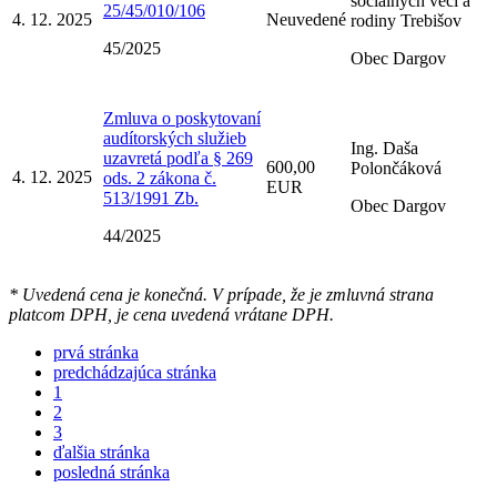
sociálnych vecí a
25/45/010/106
4. 12. 2025
Neuvedené
rodiny Trebišov
45/2025
Obec Dargov
Zmluva o poskytovaní
audítorských služieb
Ing. Daša
uzavretá podľa § 269
600,00
Polončáková
4. 12. 2025
ods. 2 zákona č.
EUR
513/1991 Zb.
Obec Dargov
44/2025
* Uvedená cena je konečná. V prípade, že je zmluvná strana
platcom DPH, je cena uvedená vrátane DPH.
prvá stránka
predchádzajúca stránka
1
2
3
ďalšia stránka
posledná stránka