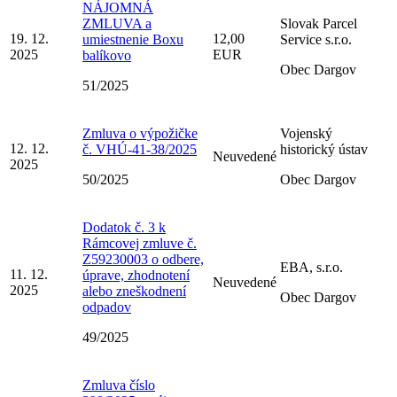
NÁJOMNÁ
ZMLUVA a
Slovak Parcel
19. 12.
12,00
umiestnenie Boxu
Service s.r.o.
2025
EUR
balíkovo
Obec Dargov
51/2025
Zmluva o výpožičke
Vojenský
12. 12.
č. VHÚ-41-38/2025
historický ústav
Neuvedené
2025
50/2025
Obec Dargov
Dodatok č. 3 k
Rámcovej zmluve č.
Z59230003 o odbere,
EBA, s.r.o.
11. 12.
úprave, zhodnotení
Neuvedené
2025
alebo zneškodnení
Obec Dargov
odpadov
49/2025
Zmluva číslo