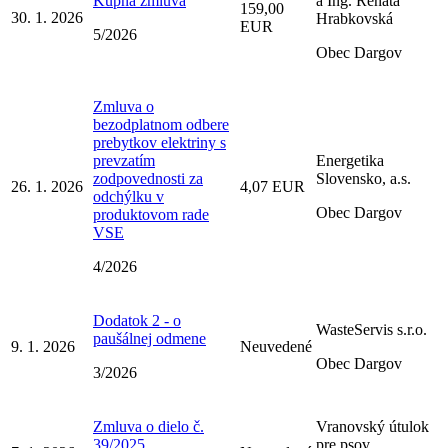
Kúpna zmluva
a Ing. Renáta
159,00
30. 1. 2026
Hrabkovská
EUR
5/2026
Obec Dargov
Zmluva o
bezodplatnom odbere
prebytkov elektriny s
prevzatím
Energetika
zodpovednosti za
Slovensko, a.s.
26. 1. 2026
4,07 EUR
odchýlku v
Obec Dargov
produktovom rade
VSE
4/2026
Dodatok 2 - o
WasteServis s.r.o.
paušálnej odmene
9. 1. 2026
Neuvedené
Obec Dargov
3/2026
Zmluva o dielo č.
Vranovský útulok
39/2025
pre psov