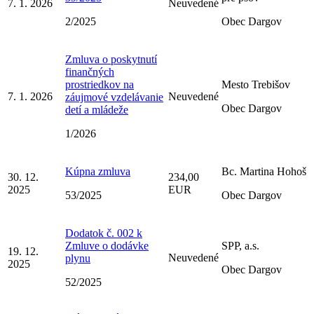
7. 1. 2026
Neuvedené
2/2025
Obec Dargov
Zmluva o poskytnutí
finančných
prostriedkov na
Mesto Trebišov
7. 1. 2026
Neuvedené
záujmové vzdelávanie
Obec Dargov
detí a mládeže
1/2026
Kúpna zmluva
Bc. Martina Hohoš
30. 12.
234,00
2025
EUR
53/2025
Obec Dargov
Dodatok č. 002 k
Zmluve o dodávke
SPP, a.s.
19. 12.
Neuvedené
plynu
2025
Obec Dargov
52/2025