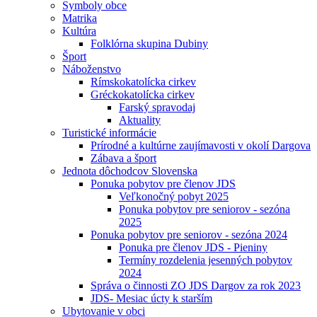
Symboly obce
Matrika
Kultúra
Folklórna skupina Dubiny
Šport
Náboženstvo
Rímskokatolícka cirkev
Gréckokatolícka cirkev
Farský spravodaj
Aktuality
Turistické informácie
Prírodné a kultúrne zaujímavosti v okolí Dargova
Zábava a šport
Jednota dôchodcov Slovenska
Ponuka pobytov pre členov JDS
Veľkonočný pobyt 2025
Ponuka pobytov pre seniorov - sezóna
2025
Ponuka pobytov pre seniorov - sezóna 2024
Ponuka pre členov JDS - Pieniny
Termíny rozdelenia jesenných pobytov
2024
Správa o činnosti ZO JDS Dargov za rok 2023
JDS- Mesiac úcty k starším
Ubytovanie v obci