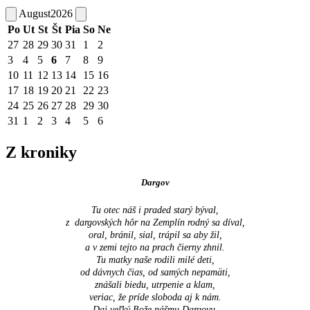
August
2026
Po
Ut
St
Št
Pia
So
Ne
27
28
29
30
31
1
2
3
4
5
6
7
8
9
10
11
12
13
14
15
16
17
18
19
20
21
22
23
24
25
26
27
28
29
30
31
1
2
3
4
5
6
Z kroniky
Dargov
Tu otec náš i praded starý býval,
z dargovských hôr na Zemplín rodný sa díval,
oral, bránil, sial, trápil sa aby žil,
a v zemi tejto na prach čierny zhnil.
Tu matky naše rodili milé deti,
od dávnych čias, od samých nepamäti,
znášali biedu, utrpenie a klam,
veriac, že príde sloboda aj k nám.
Daj veľký Bože nášmu Dargovu,