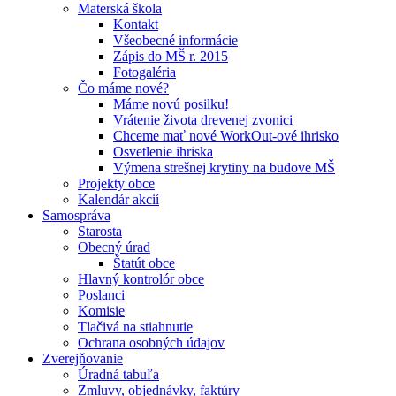
Materská škola
Kontakt
Všeobecné informácie
Zápis do MŠ r. 2015
Fotogaléria
Čo máme nové?
Máme novú posilku!
Vrátenie života drevenej zvonici
Chceme mať nové WorkOut-ové ihrisko
Osvetlenie ihriska
Výmena strešnej krytiny na budove MŠ
Projekty obce
Kalendár akcií
Samospráva
Starosta
Obecný úrad
Štatút obce
Hlavný kontrolór obce
Poslanci
Komisie
Tlačivá na stiahnutie
Ochrana osobných údajov
Zverejňovanie
Úradná tabuľa
Zmluvy, objednávky, faktúry