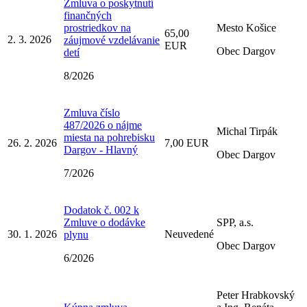
Zmluva o poskytnutí
finančných
prostriedkov na
Mesto Košice
65,00
2. 3. 2026
záujmové vzdelávanie
EUR
Obec Dargov
detí
8/2026
Zmluva číslo
487/2026 o nájme
Michal Tirpák
miesta na pohrebisku
26. 2. 2026
7,00 EUR
Dargov - Hlavný
Obec Dargov
7/2026
Dodatok č. 002 k
Zmluve o dodávke
SPP, a.s.
30. 1. 2026
Neuvedené
plynu
Obec Dargov
6/2026
Peter Hrabkovský