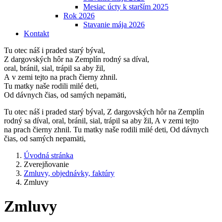
Mesiac úcty k starším 2025
Rok 2026
Stavanie mája 2026
Kontakt
Tu otec náš i praded starý býval,
Z dargovských hôr na Zemplín rodný sa díval,
oral, bránil, sial, trápil sa aby žil,
A v zemi tejto na prach čierny zhnil.
Tu matky naše rodili milé deti,
Od dávnych čias, od samých nepamäti,
Tu otec náš i praded starý býval, Z dargovských hôr na Zemplín
rodný sa díval, oral, bránil, sial, trápil sa aby žil, A v zemi tejto
na prach čierny zhnil. Tu matky naše rodili milé deti, Od dávnych
čias, od samých nepamäti,
Úvodná stránka
Zverejňovanie
Zmluvy, objednávky, faktúry
Zmluvy
Zmluvy