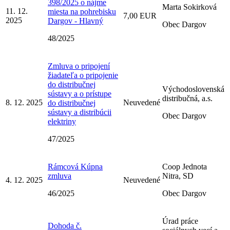
398/2025 o nájme
Marta Sokirková
11. 12.
miesta na pohrebisku
7,00 EUR
2025
Dargov - Hlavný
Obec Dargov
48/2025
Zmluva o pripojení
žiadateľa o pripojenie
do distribučnej
Východoslovenská
sústavy a o prístupe
distribučná, a.s.
8. 12. 2025
Neuvedené
do distribučnej
sústavy a distribúcii
Obec Dargov
elektriny
47/2025
Rámcová Kúpna
Coop Jednota
zmluva
Nitra, SD
4. 12. 2025
Neuvedené
46/2025
Obec Dargov
Úrad práce
Dohoda č.