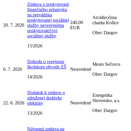
Zmluva o poskytovaní
finančného príspevku
na prevádzku
Arcidiecézna
poskytovanej sociálnej
240,00
charita Košice
20. 7. 2026
služby neverejnému
EUR
poskytovateľovi
Obec Dargov
sociálnej služby
15/2026
Dohoda o verejnom
Mesto Sečovce
školskom obvode ZŠ
6. 7. 2026
Neuvedené
Obec Dargov
14/2026
Dodatok k zmluve o
Energetika
združenej dodávke
Slovensko, a.s.
22. 6. 2026
Neuvedené
elektriny
Obec Dargov
13/2026
Nájomná zmluva na