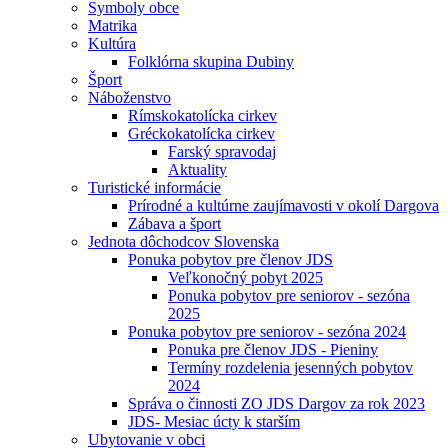
Symboly obce
Matrika
Kultúra
Folklórna skupina Dubiny
Šport
Náboženstvo
Rímskokatolícka cirkev
Gréckokatolícka cirkev
Farský spravodaj
Aktuality
Turistické informácie
Prírodné a kultúrne zaujímavosti v okolí Dargova
Zábava a šport
Jednota dôchodcov Slovenska
Ponuka pobytov pre členov JDS
Veľkonočný pobyt 2025
Ponuka pobytov pre seniorov - sezóna
2025
Ponuka pobytov pre seniorov - sezóna 2024
Ponuka pre členov JDS - Pieniny
Termíny rozdelenia jesenných pobytov
2024
Správa o činnosti ZO JDS Dargov za rok 2023
JDS- Mesiac úcty k starším
Ubytovanie v obci