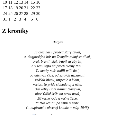
10
11
12
13
14
15
16
17
18
19
20
21
22
23
24
25
26
27
28
29
30
31
1
2
3
4
5
6
Z kroniky
Dargov
Tu otec náš i praded starý býval,
z dargovských hôr na Zemplín rodný sa díval,
oral, bránil, sial, trápil sa aby žil,
a v zemi tejto na prach čierny zhnil.
Tu matky naše rodili milé deti,
od dávnych čias, od samých nepamäti,
znášali biedu, utrpenie a klam,
veriac, že príde sloboda aj k nám.
Daj veľký Bože nášmu Dargovu,
niesť ťažké kríže na cestu novú,
žiť verne rodu a večne Tebe,
za živa len tu, po smrti v nebe.
(...napísané v obecnej kronike v máji 1948
)