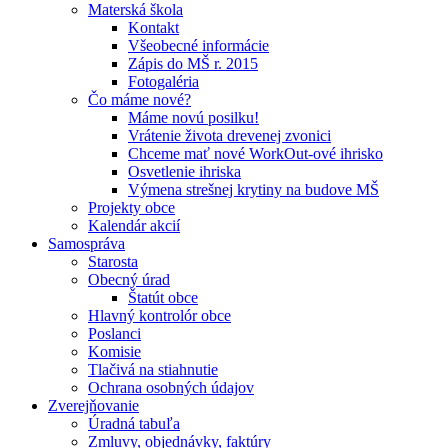
Materská škola
Kontakt
Všeobecné informácie
Zápis do MŠ r. 2015
Fotogaléria
Čo máme nové?
Máme novú posilku!
Vrátenie života drevenej zvonici
Chceme mať nové WorkOut-ové ihrisko
Osvetlenie ihriska
Výmena strešnej krytiny na budove MŠ
Projekty obce
Kalendár akcií
Samospráva
Starosta
Obecný úrad
Štatút obce
Hlavný kontrolór obce
Poslanci
Komisie
Tlačivá na stiahnutie
Ochrana osobných údajov
Zverejňovanie
Úradná tabuľa
Zmluvy, objednávky, faktúry