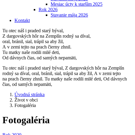
Mesiac úcty k starším 2025
Rok 2026
Stavanie mája 2026
Kontakt
Tu otec náš i praded starý býval,
Z dargovských hôr na Zemplín rodný sa díval,
oral, bránil, sial, trápil sa aby žil,
A v zemi tejto na prach čierny zhnil.
Tu matky naše rodili milé deti,
Od dávnych čias, od samých nepamäti,
Tu otec náš i praded starý býval, Z dargovských hôr na Zemplín
rodný sa díval, oral, bránil, sial, trápil sa aby žil, A v zemi tejto
na prach čierny zhnil. Tu matky naše rodili milé deti, Od dávnych
čias, od samých nepamäti,
Úvodná stránka
Život v obci
Fotogaléria
Fotogaléria
Rok 2020