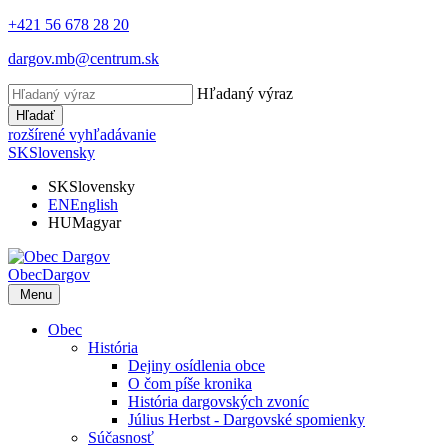
+421 56 678 28 20
dargov.mb@centrum.sk
Hľadaný výraz
Hľadať
rozšírené vyhľadávanie
SK
Slovensky
SK
Slovensky
EN
English
HU
Magyar
Obec
Dargov
Menu
Obec
História
Dejiny osídlenia obce
O čom píše kronika
História dargovských zvoníc
Július Herbst - Dargovské spomienky
Súčasnosť