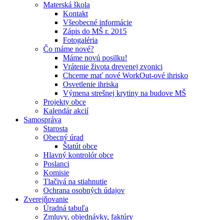
Materská škola
Kontakt
Všeobecné informácie
Zápis do MŠ r. 2015
Fotogaléria
Čo máme nové?
Máme novú posilku!
Vrátenie života drevenej zvonici
Chceme mať nové WorkOut-ové ihrisko
Osvetlenie ihriska
Výmena strešnej krytiny na budove MŠ
Projekty obce
Kalendár akcií
Samospráva
Starosta
Obecný úrad
Štatút obce
Hlavný kontrolór obce
Poslanci
Komisie
Tlačivá na stiahnutie
Ochrana osobných údajov
Zverejňovanie
Úradná tabuľa
Zmluvy, objednávky, faktúry