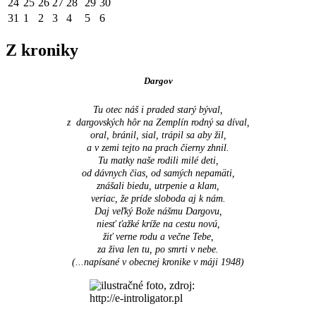
24
25
26
27
28
29
30
31
1
2
3
4
5
6
Z kroniky
Dargov
Tu otec náš i praded starý býval,
z dargovských hôr na Zemplín rodný sa díval,
oral, bránil, sial, trápil sa aby žil,
a v zemi tejto na prach čierny zhnil.
Tu matky naše rodili milé deti,
od dávnych čias, od samých nepamäti,
znášali biedu, utrpenie a klam,
veriac, že príde sloboda aj k nám.
Daj veľký Bože nášmu Dargovu,
niesť ťažké kríže na cestu novú,
žiť verne rodu a večne Tebe,
za živa len tu, po smrti v nebe.
(...napísané v obecnej kronike v máji 1948
)