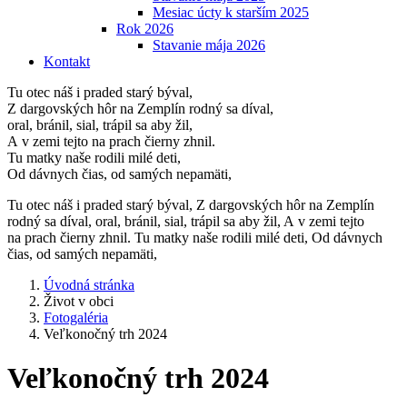
Mesiac úcty k starším 2025
Rok 2026
Stavanie mája 2026
Kontakt
Tu otec náš i praded starý býval,
Z dargovských hôr na Zemplín rodný sa díval,
oral, bránil, sial, trápil sa aby žil,
A v zemi tejto na prach čierny zhnil.
Tu matky naše rodili milé deti,
Od dávnych čias, od samých nepamäti,
Tu otec náš i praded starý býval, Z dargovských hôr na Zemplín
rodný sa díval, oral, bránil, sial, trápil sa aby žil, A v zemi tejto
na prach čierny zhnil. Tu matky naše rodili milé deti, Od dávnych
čias, od samých nepamäti,
Úvodná stránka
Život v obci
Fotogaléria
Veľkonočný trh 2024
Veľkonočný trh 2024