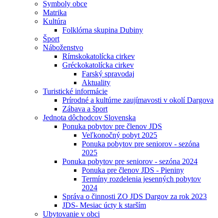
Symboly obce
Matrika
Kultúra
Folklórna skupina Dubiny
Šport
Náboženstvo
Rímskokatolícka cirkev
Gréckokatolícka cirkev
Farský spravodaj
Aktuality
Turistické informácie
Prírodné a kultúrne zaujímavosti v okolí Dargova
Zábava a šport
Jednota dôchodcov Slovenska
Ponuka pobytov pre členov JDS
Veľkonočný pobyt 2025
Ponuka pobytov pre seniorov - sezóna
2025
Ponuka pobytov pre seniorov - sezóna 2024
Ponuka pre členov JDS - Pieniny
Termíny rozdelenia jesenných pobytov
2024
Správa o činnosti ZO JDS Dargov za rok 2023
JDS- Mesiac úcty k starším
Ubytovanie v obci