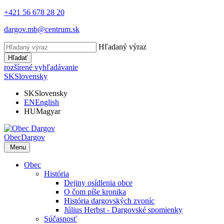
+421 56 678 28 20
dargov.mb@centrum.sk
Hľadaný výraz
Hľadať
rozšírené vyhľadávanie
SK
Slovensky
SK
Slovensky
EN
English
HU
Magyar
Obec
Dargov
Menu
Obec
História
Dejiny osídlenia obce
O čom píše kronika
História dargovských zvoníc
Július Herbst - Dargovské spomienky
Súčasnosť