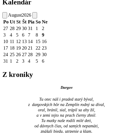
Kalendár
August
2026
Po
Ut
St
Št
Pia
So
Ne
27
28
29
30
31
1
2
3
4
5
6
7
8
9
10
11
12
13
14
15
16
17
18
19
20
21
22
23
24
25
26
27
28
29
30
31
1
2
3
4
5
6
Z kroniky
Dargov
Tu otec náš i praded starý býval,
z dargovských hôr na Zemplín rodný sa díval,
oral, bránil, sial, trápil sa aby žil,
a v zemi tejto na prach čierny zhnil.
Tu matky naše rodili milé deti,
od dávnych čias, od samých nepamäti,
znášali biedu, utrpenie a klam,