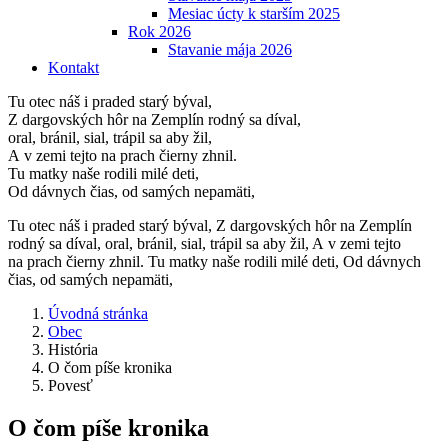
Mesiac úcty k starším 2025
Rok 2026
Stavanie mája 2026
Kontakt
Tu otec náš i praded starý býval,
Z dargovských hôr na Zemplín rodný sa díval,
oral, bránil, sial, trápil sa aby žil,
A v zemi tejto na prach čierny zhnil.
Tu matky naše rodili milé deti,
Od dávnych čias, od samých nepamäti,
Tu otec náš i praded starý býval, Z dargovských hôr na Zemplín
rodný sa díval, oral, bránil, sial, trápil sa aby žil, A v zemi tejto
na prach čierny zhnil. Tu matky naše rodili milé deti, Od dávnych
čias, od samých nepamäti,
Úvodná stránka
Obec
História
O čom píše kronika
Povesť
O čom píše kronika