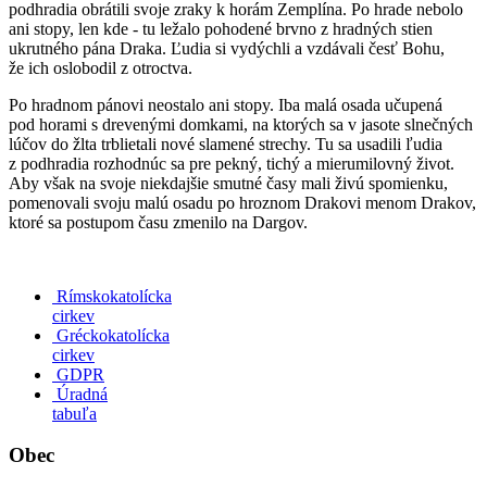
podhradia obrátili svoje zraky k horám Zemplína. Po hrade nebolo
ani stopy, len kde - tu ležalo pohodené brvno z hradných stien
ukrutného pána Draka. Ľudia si vydýchli a vzdávali česť Bohu,
že ich oslobodil z otroctva.
Po hradnom pánovi neostalo ani stopy. Iba malá osada učupená
pod horami s drevenými domkami, na ktorých sa v jasote slnečných
lúčov do žlta trblietali nové slamené strechy. Tu sa usadili ľudia
z podhradia rozhodnúc sa pre pekný, tichý a mierumilovný život.
Aby však na svoje niekdajšie smutné časy mali živú spomienku,
pomenovali svoju malú osadu po hroznom Drakovi menom Drakov,
ktoré sa postupom času zmenilo na Dargov.
Rímskokatolícka
cirkev
Gréckokatolícka
cirkev
GDPR
Úradná
tabuľa
Obec