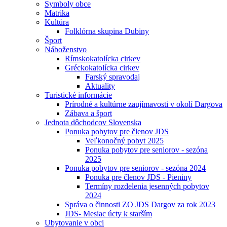
Symboly obce
Matrika
Kultúra
Folklórna skupina Dubiny
Šport
Náboženstvo
Rímskokatolícka cirkev
Gréckokatolícka cirkev
Farský spravodaj
Aktuality
Turistické informácie
Prírodné a kultúrne zaujímavosti v okolí Dargova
Zábava a šport
Jednota dôchodcov Slovenska
Ponuka pobytov pre členov JDS
Veľkonočný pobyt 2025
Ponuka pobytov pre seniorov - sezóna
2025
Ponuka pobytov pre seniorov - sezóna 2024
Ponuka pre členov JDS - Pieniny
Termíny rozdelenia jesenných pobytov
2024
Správa o činnosti ZO JDS Dargov za rok 2023
JDS- Mesiac úcty k starším
Ubytovanie v obci