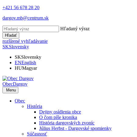
+421 56 678 28 20
dargov.mb@centrum.sk
Hľadaný výraz
Hľadať
rozšírené vyhľadávanie
SK
Slovensky
SK
Slovensky
EN
English
HU
Magyar
Obec
Dargov
Menu
Obec
História
Dejiny osídlenia obce
O čom píše kronika
História dargovských zvoníc
Július Herbst - Dargovské spomienky
Súčasnosť