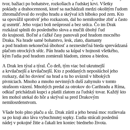
tvor, bažiaci po bohatstve, rozkošiach a ľudskej krvi. Všetky
poklady a drahocennosti, ktoré sa nachádzali medzi okolitým ľudom
zhromažďoval do svojho hradu a skrýval ich hlboko pod zem. Kto
sa opovážil sprotiviť jeho rozkazom, dal ho nemilosrdne zbiť a často
aj usmrtiť. Jeho vojaci boli neúprosní a bez srdca. Čo im Drak
rozkázal splnili do posledného slova a mučili úbohý ľud
do krajnosti. Boľné a ťažké časy panovali pod hradom mocného
Draka. Na hrade samé bohatstvo, lesk, zlato, diamanty
a pod hradom nekonečná úbohosť a neznesiteľná bieda sprevádzaná
plačom otrockých sŕdc. Pán hradu sa kúpal v hojnosti všetkého,
kým ľudia pod hradom zomierali hladom, zimou a biedou.
A Drak len týral a týral. Čo deň, tým viac bol ukrutnejší
a krvilačnejší a krvilačnejší. Kto z poddaných neposlúchol jeho
rozkazy, dal ho doviesť na hrad a tu ho uväznil v hlbokých
pivniciach. Mnoho a mnoho nevinných duší zahynulo v tomto
strašnom väzení. Mnohých predal za otrokov do Carihradu a Ríma,
odkiaľ prichádzali kupci a platili zlatom za ľudský tovar. Každý kto
len mohol utekal do hôr a skrýval sa pred Drakovým
nemilosrdenstvom.
Všade bolo plno plaču a sĺz. Drak zúril a jeho besná moc rozlievala
sa po kraji ako láva vybuchnutej sopky. Ľudia strácali poslednú
nádej v pokojné žitie a čakali len koniec biedneho života.