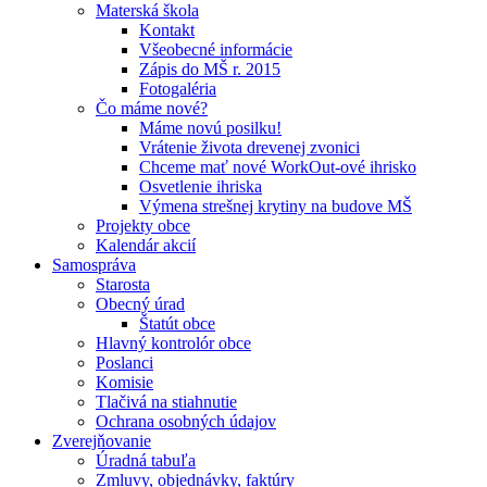
Materská škola
Kontakt
Všeobecné informácie
Zápis do MŠ r. 2015
Fotogaléria
Čo máme nové?
Máme novú posilku!
Vrátenie života drevenej zvonici
Chceme mať nové WorkOut-ové ihrisko
Osvetlenie ihriska
Výmena strešnej krytiny na budove MŠ
Projekty obce
Kalendár akcií
Samospráva
Starosta
Obecný úrad
Štatút obce
Hlavný kontrolór obce
Poslanci
Komisie
Tlačivá na stiahnutie
Ochrana osobných údajov
Zverejňovanie
Úradná tabuľa
Zmluvy, objednávky, faktúry