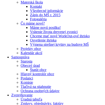
Materská škola
Kontakt
Všeobecné informácie
Zápis do MŠ r. 2015
Fotogaléria
Čo máme nové?
Máme novú posilku!
Vrátenie života drevenej zvonici
Chceme mať nové WorkOut-ové ihrisko
Osvetlenie ihriska
Výmena strešnej krytiny na budove MŠ
Projekty obce
Kalendár akcií
Samospráva
Starosta
Obecný úrad
Štatút obce
Hlavný kontrolór obce
Poslanci
Komisie
Tlačivá na stiahnutie
Ochrana osobných údajov
Zverejňovanie
Úradná tabuľa
Zmluvy, objednávky, faktúry