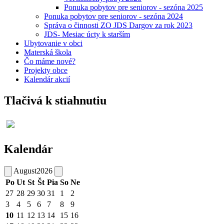
Ponuka pobytov pre seniorov - sezóna 2025
Ponuka pobytov pre seniorov - sezóna 2024
Správa o činnosti ZO JDS Dargov za rok 2023
JDS- Mesiac úcty k starším
Ubytovanie v obci
Materská škola
Čo máme nové?
Projekty obce
Kalendár akcií
Tlačivá k stiahnutiu
Kalendár
August
2026
Po
Ut
St
Št
Pia
So
Ne
27
28
29
30
31
1
2
3
4
5
6
7
8
9
10
11
12
13
14
15
16