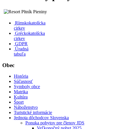
Rímskokatolícka
cirkev
Gréckokatolícka
cirkev
GDPR
Úradná
tabuľa
Obec
História
Súčasnosť
Symboly obce
Matrika
Kultúra
Šport
Náboženstvo
Turistické informácie
Jednota dôchodcov Slovenska
Ponuka pobytov pre členov JDS
Veľkonočný pobyt 2025