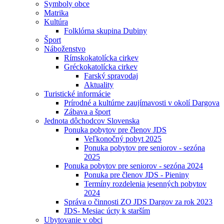
Symboly obce
Matrika
Kultúra
Folklórna skupina Dubiny
Šport
Náboženstvo
Rímskokatolícka cirkev
Gréckokatolícka cirkev
Farský spravodaj
Aktuality
Turistické informácie
Prírodné a kultúrne zaujímavosti v okolí Dargova
Zábava a šport
Jednota dôchodcov Slovenska
Ponuka pobytov pre členov JDS
Veľkonočný pobyt 2025
Ponuka pobytov pre seniorov - sezóna
2025
Ponuka pobytov pre seniorov - sezóna 2024
Ponuka pre členov JDS - Pieniny
Termíny rozdelenia jesenných pobytov
2024
Správa o činnosti ZO JDS Dargov za rok 2023
JDS- Mesiac úcty k starším
Ubytovanie v obci