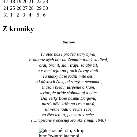
17
18
19
20
21
22
23
24
25
26
27
28
29
30
31
1
2
3
4
5
6
Z kroniky
Dargov
Tu otec náš i praded starý býval,
z dargovských hôr na Zemplín rodný sa díval,
oral, bránil, sial, trápil sa aby žil,
a v zemi tejto na prach čierny zhnil.
Tu matky naše rodili milé deti,
od dávnych čias, od samých nepamäti,
znášali biedu, utrpenie a klam,
veriac, že príde sloboda aj k nám.
Daj veľký Bože nášmu Dargovu,
niesť ťažké kríže na cestu novú,
žiť verne rodu a večne Tebe,
za živa len tu, po smrti v nebe.
(...napísané v obecnej kronike v máji 1948
)