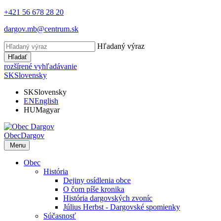
+421 56 678 28 20
dargov.mb@centrum.sk
Hľadaný výraz
Hľadať
rozšírené vyhľadávanie
SK
Slovensky
SK
Slovensky
EN
English
HU
Magyar
Obec
Dargov
Menu
Obec
História
Dejiny osídlenia obce
O čom píše kronika
História dargovských zvoníc
Július Herbst - Dargovské spomienky
Súčasnosť