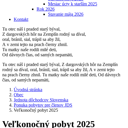
Mesiac úcty k starším 2025
Rok 2026
Stavanie mája 2026
Kontakt
Tu otec náš i praded starý býval,
Z dargovských hôr na Zemplín rodný sa díval,
oral, bránil, sial, trápil sa aby žil,
A v zemi tejto na prach čierny zhnil.
Tu matky naše rodili milé deti,
Od dávnych čias, od samých nepamäti,
Tu otec náš i praded starý býval, Z dargovských hôr na Zemplín
rodný sa díval, oral, bránil, sial, trápil sa aby žil, A v zemi tejto
na prach čierny zhnil. Tu matky naše rodili milé deti, Od dávnych
čias, od samých nepamäti,
Úvodná stránka
Obec
Jednota dôchodcov Slovenska
Ponuka pobytov pre členov JDS
Veľkonočný pobyt 2025
Veľkonočný pobyt 2025