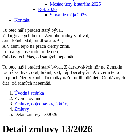
Mesiac úcty k starším 2025
Rok 2026
Stavanie mája 2026
Kontakt
Tu otec náš i praded starý býval,
Z dargovských hôr na Zemplín rodný sa díval,
oral, bránil, sial, trápil sa aby žil,
A v zemi tejto na prach čierny zhnil.
Tu matky naše rodili milé deti,
Od dávnych čias, od samých nepamäti,
Tu otec náš i praded starý býval, Z dargovských hôr na Zemplín
rodný sa díval, oral, bránil, sial, trápil sa aby žil, A v zemi tejto
na prach čierny zhnil. Tu matky naše rodili milé deti, Od dávnych
čias, od samých nepamäti,
Úvodná stránka
Zverejňovanie
Zmluvy, objednávky, faktúry
Zmluvy
Detail zmluvy 13/2026
Detail zmluvy 13/2026