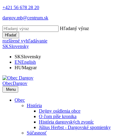
+421 56 678 28 20
dargov.mb@centrum.sk
Hľadaný výraz
Hľadať
rozšírené vyhľadávanie
SK
Slovensky
SK
Slovensky
EN
English
HU
Magyar
Obec
Dargov
Menu
Obec
História
Dejiny osídlenia obce
O čom píše kronika
História dargovských zvoníc
Július Herbst - Dargovské spomienky
Súčasnosť