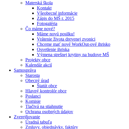
Materská škola
Kontakt
Všeobecné informácie
Zápis do MŠ r. 2015
Fotogaléria
Čo máme nové?
Máme novú posilku!
Vrátenie života drevenej zvonici
Chceme mať nové WorkOut-ové ihrisko
Osvetlenie ihriska
Výmena strešnej krytiny na budove MŠ
Projekty obce
Kalendár akcií
Samospráva
Starosta
Obecný úrad
Štatút obce
Hlavný kontrolór obce
Poslanci
Komisie
Tlačivá na stiahnutie
Ochrana osobných údajov
Zverejňovanie
Úradná tabuľa
Zmluvy, objednávky, faktúry