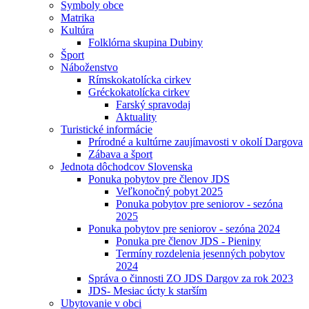
Symboly obce
Matrika
Kultúra
Folklórna skupina Dubiny
Šport
Náboženstvo
Rímskokatolícka cirkev
Gréckokatolícka cirkev
Farský spravodaj
Aktuality
Turistické informácie
Prírodné a kultúrne zaujímavosti v okolí Dargova
Zábava a šport
Jednota dôchodcov Slovenska
Ponuka pobytov pre členov JDS
Veľkonočný pobyt 2025
Ponuka pobytov pre seniorov - sezóna
2025
Ponuka pobytov pre seniorov - sezóna 2024
Ponuka pre členov JDS - Pieniny
Termíny rozdelenia jesenných pobytov
2024
Správa o činnosti ZO JDS Dargov za rok 2023
JDS- Mesiac úcty k starším
Ubytovanie v obci