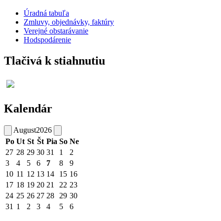
Úradná tabuľa
Zmluvy, objednávky, faktúry
Verejné obstarávanie
Hodspodárenie
Tlačivá k stiahnutiu
Kalendár
August
2026
Po
Ut
St
Št
Pia
So
Ne
27
28
29
30
31
1
2
3
4
5
6
7
8
9
10
11
12
13
14
15
16
17
18
19
20
21
22
23
24
25
26
27
28
29
30
31
1
2
3
4
5
6