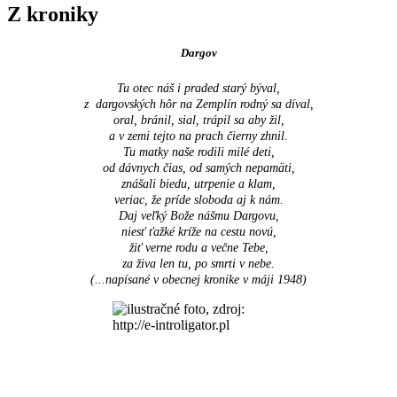
Z kroniky
Dargov
Tu otec náš i praded starý býval,
z dargovských hôr na Zemplín rodný sa díval,
oral, bránil, sial, trápil sa aby žil,
a v zemi tejto na prach čierny zhnil.
Tu matky naše rodili milé deti,
od dávnych čias, od samých nepamäti,
znášali biedu, utrpenie a klam,
veriac, že príde sloboda aj k nám.
Daj veľký Bože nášmu Dargovu,
niesť ťažké kríže na cestu novú,
žiť verne rodu a večne Tebe,
za živa len tu, po smrti v nebe.
(...napísané v obecnej kronike v máji 1948
)