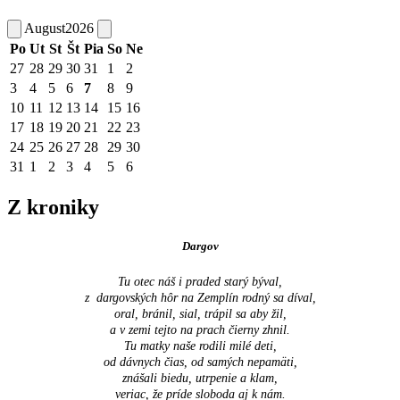
August
2026
Po
Ut
St
Št
Pia
So
Ne
27
28
29
30
31
1
2
3
4
5
6
7
8
9
10
11
12
13
14
15
16
17
18
19
20
21
22
23
24
25
26
27
28
29
30
31
1
2
3
4
5
6
Z kroniky
Dargov
Tu otec náš i praded starý býval,
z dargovských hôr na Zemplín rodný sa díval,
oral, bránil, sial, trápil sa aby žil,
a v zemi tejto na prach čierny zhnil.
Tu matky naše rodili milé deti,
od dávnych čias, od samých nepamäti,
znášali biedu, utrpenie a klam,
veriac, že príde sloboda aj k nám.