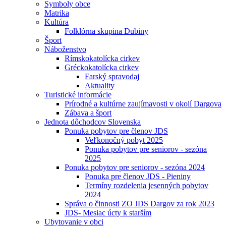
Symboly obce
Matrika
Kultúra
Folklórna skupina Dubiny
Šport
Náboženstvo
Rímskokatolícka cirkev
Gréckokatolícka cirkev
Farský spravodaj
Aktuality
Turistické informácie
Prírodné a kultúrne zaujímavosti v okolí Dargova
Zábava a šport
Jednota dôchodcov Slovenska
Ponuka pobytov pre členov JDS
Veľkonočný pobyt 2025
Ponuka pobytov pre seniorov - sezóna
2025
Ponuka pobytov pre seniorov - sezóna 2024
Ponuka pre členov JDS - Pieniny
Termíny rozdelenia jesenných pobytov
2024
Správa o činnosti ZO JDS Dargov za rok 2023
JDS- Mesiac úcty k starším
Ubytovanie v obci