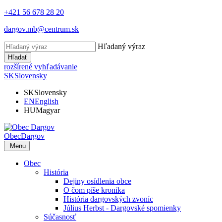
+421 56 678 28 20
dargov.mb@centrum.sk
Hľadaný výraz
Hľadať
rozšírené vyhľadávanie
SK
Slovensky
SK
Slovensky
EN
English
HU
Magyar
Obec
Dargov
Menu
Obec
História
Dejiny osídlenia obce
O čom píše kronika
História dargovských zvoníc
Július Herbst - Dargovské spomienky
Súčasnosť