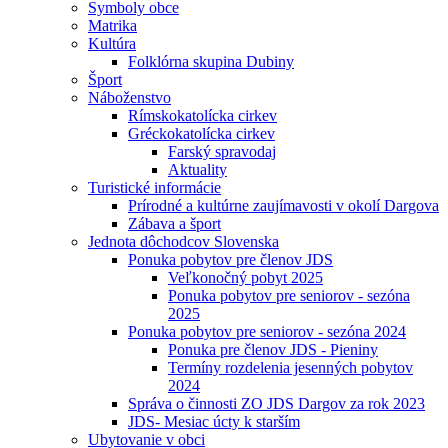
Symboly obce
Matrika
Kultúra
Folklórna skupina Dubiny
Šport
Náboženstvo
Rímskokatolícka cirkev
Gréckokatolícka cirkev
Farský spravodaj
Aktuality
Turistické informácie
Prírodné a kultúrne zaujímavosti v okolí Dargova
Zábava a šport
Jednota dôchodcov Slovenska
Ponuka pobytov pre členov JDS
Veľkonočný pobyt 2025
Ponuka pobytov pre seniorov - sezóna
2025
Ponuka pobytov pre seniorov - sezóna 2024
Ponuka pre členov JDS - Pieniny
Termíny rozdelenia jesenných pobytov
2024
Správa o činnosti ZO JDS Dargov za rok 2023
JDS- Mesiac úcty k starším
Ubytovanie v obci