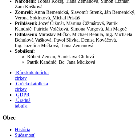
Narodení:
Tobiaš Kozej, Tiana Zemanová, Šimon Čižmár,
Zara Košková
Zomrelí:
Anna Remenická, Slavomír Strenk, Ján Remenický,
Verona Sokirková, Michal Pristáš
Prihlásení:
Jozef Čižmár, Martina Čižmárová, Patrik
Kandráč, Patrícia Volčková, Simona Vargová, Ján Magoč
Odhlásení:
Miroslav Mičko, Michael Behula, Ing. Michaela
Behulová Vašková, Pavol Slivka, Denisa Kováčová,
Ing. Jozefína Mičková, Tiana Zemanová
Sobášení:
Róbert Zeman, Stanislava Chilová
Patrik Kandráč, Bc. Jana Miciková
Rímskokatolícka
cirkev
Gréckokatolícka
cirkev
GDPR
Úradná
tabuľa
Obec
História
Súčasnosť