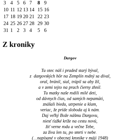
3
4
5
6
7
8
9
10
11
12
13
14
15
16
17
18
19
20
21
22
23
24
25
26
27
28
29
30
31
1
2
3
4
5
6
Z kroniky
Dargov
Tu otec náš i praded starý býval,
z dargovských hôr na Zemplín rodný sa díval,
oral, bránil, sial, trápil sa aby žil,
a v zemi tejto na prach čierny zhnil.
Tu matky naše rodili milé deti,
od dávnych čias, od samých nepamäti,
znášali biedu, utrpenie a klam,
veriac, že príde sloboda aj k nám.
Daj veľký Bože nášmu Dargovu,
niesť ťažké kríže na cestu novú,
žiť verne rodu a večne Tebe,
za živa len tu, po smrti v nebe.
(...napísané v obecnej kronike v máji 1948
)