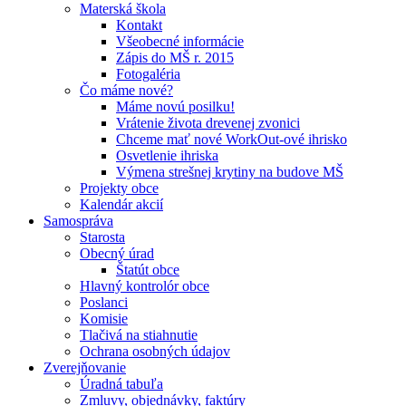
Materská škola
Kontakt
Všeobecné informácie
Zápis do MŠ r. 2015
Fotogaléria
Čo máme nové?
Máme novú posilku!
Vrátenie života drevenej zvonici
Chceme mať nové WorkOut-ové ihrisko
Osvetlenie ihriska
Výmena strešnej krytiny na budove MŠ
Projekty obce
Kalendár akcií
Samospráva
Starosta
Obecný úrad
Štatút obce
Hlavný kontrolór obce
Poslanci
Komisie
Tlačivá na stiahnutie
Ochrana osobných údajov
Zverejňovanie
Úradná tabuľa
Zmluvy, objednávky, faktúry