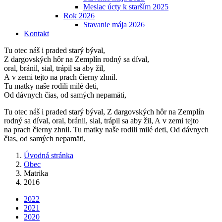
Mesiac úcty k starším 2025
Rok 2026
Stavanie mája 2026
Kontakt
Tu otec náš i praded starý býval,
Z dargovských hôr na Zemplín rodný sa díval,
oral, bránil, sial, trápil sa aby žil,
A v zemi tejto na prach čierny zhnil.
Tu matky naše rodili milé deti,
Od dávnych čias, od samých nepamäti,
Tu otec náš i praded starý býval, Z dargovských hôr na Zemplín
rodný sa díval, oral, bránil, sial, trápil sa aby žil, A v zemi tejto
na prach čierny zhnil. Tu matky naše rodili milé deti, Od dávnych
čias, od samých nepamäti,
Úvodná stránka
Obec
Matrika
2016
2022
2021
2020