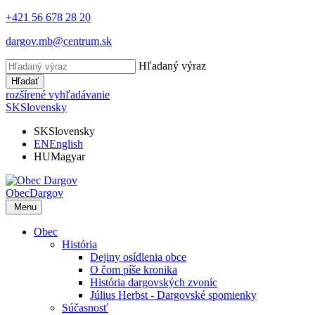
+421 56 678 28 20
dargov.mb@centrum.sk
Hľadaný výraz
Hľadať
rozšírené vyhľadávanie
SK
Slovensky
SK
Slovensky
EN
English
HU
Magyar
Obec
Dargov
Menu
Obec
História
Dejiny osídlenia obce
O čom píše kronika
História dargovských zvoníc
Július Herbst - Dargovské spomienky
Súčasnosť