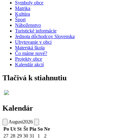
Symboly obce
Matrika
Kultúra
Šport
Náboženstvo
Turistické informácie
Jednota dôchodcov Slovenska
Ubytovanie v obci
Materská škola
Čo máme nové?
Projekty obce
Kalendár akcií
Tlačivá k stiahnutiu
Kalendár
August
2026
Po
Ut
St
Št
Pia
So
Ne
27
28
29
30
31
1
2