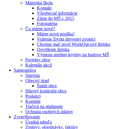
Materská škola
Kontakt
Všeobecné informácie
Zápis do MŠ r. 2015
Fotogaléria
Čo máme nové?
Máme novú posilku!
Vrátenie života drevenej zvonici
Chceme mať nové WorkOut-ové ihrisko
Osvetlenie ihriska
Výmena strešnej krytiny na budove MŠ
Projekty obce
Kalendár akcií
Samospráva
Starosta
Obecný úrad
Štatút obce
Hlavný kontrolór obce
Poslanci
Komisie
Tlačivá na stiahnutie
Ochrana osobných údajov
Zverejňovanie
Úradná tabuľa
Zmluvy, objednávky, faktúry