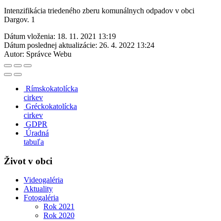
Intenzifikácia triedeného zberu komunálnych odpadov v obci
Dargov. 1
Dátum vloženia:
18. 11. 2021 13:19
Dátum poslednej aktualizácie:
26. 4. 2022 13:24
Autor:
Správce Webu
Rímskokatolícka
cirkev
Gréckokatolícka
cirkev
GDPR
Úradná
tabuľa
Život v obci
Videogaléria
Aktuality
Fotogaléria
Rok 2021
Rok 2020