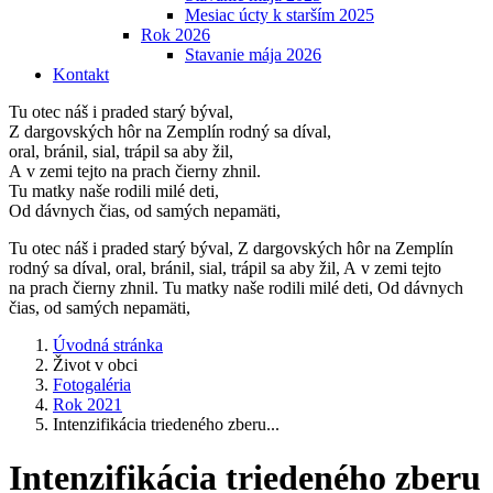
Mesiac úcty k starším 2025
Rok 2026
Stavanie mája 2026
Kontakt
Tu otec náš i praded starý býval,
Z dargovských hôr na Zemplín rodný sa díval,
oral, bránil, sial, trápil sa aby žil,
A v zemi tejto na prach čierny zhnil.
Tu matky naše rodili milé deti,
Od dávnych čias, od samých nepamäti,
Tu otec náš i praded starý býval, Z dargovských hôr na Zemplín
rodný sa díval, oral, bránil, sial, trápil sa aby žil, A v zemi tejto
na prach čierny zhnil. Tu matky naše rodili milé deti, Od dávnych
čias, od samých nepamäti,
Úvodná stránka
Život v obci
Fotogaléria
Rok 2021
Intenzifikácia triedeného zberu...
Intenzifikácia triedeného zberu