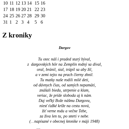
10
11
12
13
14
15
16
17
18
19
20
21
22
23
24
25
26
27
28
29
30
31
1
2
3
4
5
6
Z kroniky
Dargov
Tu otec náš i praded starý býval,
z dargovských hôr na Zemplín rodný sa díval,
oral, bránil, sial, trápil sa aby žil,
a v zemi tejto na prach čierny zhnil.
Tu matky naše rodili milé deti,
od dávnych čias, od samých nepamäti,
znášali biedu, utrpenie a klam,
veriac, že príde sloboda aj k nám.
Daj veľký Bože nášmu Dargovu,
niesť ťažké kríže na cestu novú,
žiť verne rodu a večne Tebe,
za živa len tu, po smrti v nebe.
(...napísané v obecnej kronike v máji 1948
)