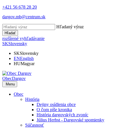
+421 56 678 28 20
dargov.mb@centrum.sk
Hľadaný výraz
Hľadať
rozšírené vyhľadávanie
SK
Slovensky
SK
Slovensky
EN
English
HU
Magyar
Obec
Dargov
Menu
Obec
História
Dejiny osídlenia obce
O čom píše kronika
História dargovských zvoníc
Július Herbst - Dargovské spomienky
Súčasnosť