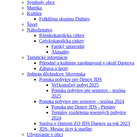
Symboly obce
Matrika
Kultúra
Folklórna skupina Dubiny
Šport
Náboženstvo
Rímskokatolícka cirkev
Gréckokatolícka cirkev
Farský spravodaj
Aktuality
Turistické informácie
Prírodné a kultúrne zaujímavosti v okolí Dargova
Zábava a šport
Jednota dôchodcov Slovenska
Ponuka pobytov pre členov JDS
Veľkonočný pobyt 2025
Ponuka pobytov pre seniorov - sezóna
2025
Ponuka pobytov pre seniorov - sezóna 2024
Ponuka pre členov JDS - Pieniny
Termíny rozdelenia jesenných pobytov
2024
Správa o činnosti ZO JDS Dargov za rok 2023
JDS- Mesiac úcty k starším
Ubytovanie v obci