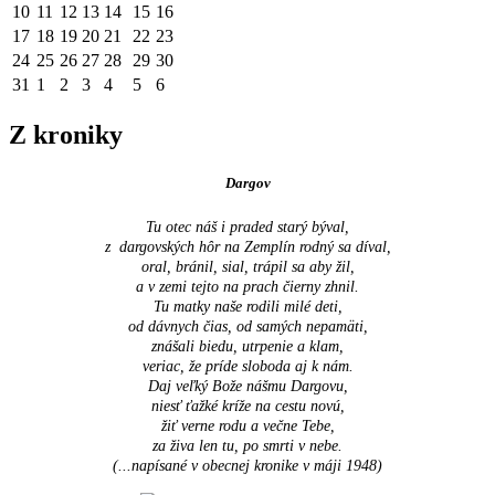
10
11
12
13
14
15
16
17
18
19
20
21
22
23
24
25
26
27
28
29
30
31
1
2
3
4
5
6
Z kroniky
Dargov
Tu otec náš i praded starý býval,
z dargovských hôr na Zemplín rodný sa díval,
oral, bránil, sial, trápil sa aby žil,
a v zemi tejto na prach čierny zhnil.
Tu matky naše rodili milé deti,
od dávnych čias, od samých nepamäti,
znášali biedu, utrpenie a klam,
veriac, že príde sloboda aj k nám.
Daj veľký Bože nášmu Dargovu,
niesť ťažké kríže na cestu novú,
žiť verne rodu a večne Tebe,
za živa len tu, po smrti v nebe.
(...napísané v obecnej kronike v máji 1948
)