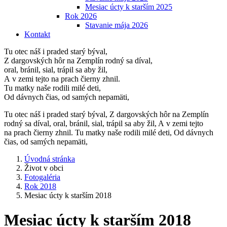
Mesiac úcty k starším 2025
Rok 2026
Stavanie mája 2026
Kontakt
Tu otec náš i praded starý býval,
Z dargovských hôr na Zemplín rodný sa díval,
oral, bránil, sial, trápil sa aby žil,
A v zemi tejto na prach čierny zhnil.
Tu matky naše rodili milé deti,
Od dávnych čias, od samých nepamäti,
Tu otec náš i praded starý býval, Z dargovských hôr na Zemplín
rodný sa díval, oral, bránil, sial, trápil sa aby žil, A v zemi tejto
na prach čierny zhnil. Tu matky naše rodili milé deti, Od dávnych
čias, od samých nepamäti,
Úvodná stránka
Život v obci
Fotogaléria
Rok 2018
Mesiac úcty k starším 2018
Mesiac úcty k starším 2018