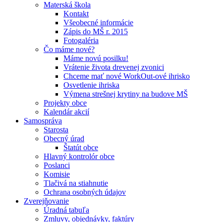
Materská škola
Kontakt
Všeobecné informácie
Zápis do MŠ r. 2015
Fotogaléria
Čo máme nové?
Máme novú posilku!
Vrátenie života drevenej zvonici
Chceme mať nové WorkOut-ové ihrisko
Osvetlenie ihriska
Výmena strešnej krytiny na budove MŠ
Projekty obce
Kalendár akcií
Samospráva
Starosta
Obecný úrad
Štatút obce
Hlavný kontrolór obce
Poslanci
Komisie
Tlačivá na stiahnutie
Ochrana osobných údajov
Zverejňovanie
Úradná tabuľa
Zmluvy, objednávky, faktúry