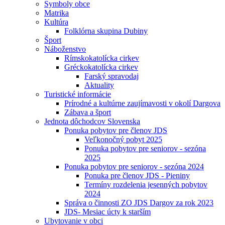
Symboly obce
Matrika
Kultúra
Folklórna skupina Dubiny
Šport
Náboženstvo
Rímskokatolícka cirkev
Gréckokatolícka cirkev
Farský spravodaj
Aktuality
Turistické informácie
Prírodné a kultúrne zaujímavosti v okolí Dargova
Zábava a šport
Jednota dôchodcov Slovenska
Ponuka pobytov pre členov JDS
Veľkonočný pobyt 2025
Ponuka pobytov pre seniorov - sezóna
2025
Ponuka pobytov pre seniorov - sezóna 2024
Ponuka pre členov JDS - Pieniny
Termíny rozdelenia jesenných pobytov
2024
Správa o činnosti ZO JDS Dargov za rok 2023
JDS- Mesiac úcty k starším
Ubytovanie v obci