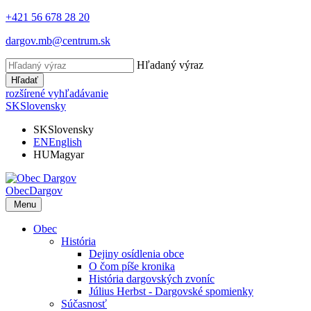
+421 56 678 28 20
dargov.mb@centrum.sk
Hľadaný výraz
Hľadať
rozšírené vyhľadávanie
SK
Slovensky
SK
Slovensky
EN
English
HU
Magyar
Obec
Dargov
Menu
Obec
História
Dejiny osídlenia obce
O čom píše kronika
História dargovských zvoníc
Július Herbst - Dargovské spomienky
Súčasnosť