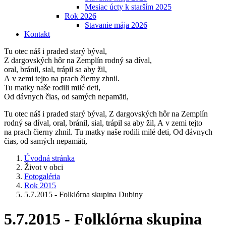
Mesiac úcty k starším 2025
Rok 2026
Stavanie mája 2026
Kontakt
Tu otec náš i praded starý býval,
Z dargovských hôr na Zemplín rodný sa díval,
oral, bránil, sial, trápil sa aby žil,
A v zemi tejto na prach čierny zhnil.
Tu matky naše rodili milé deti,
Od dávnych čias, od samých nepamäti,
Tu otec náš i praded starý býval, Z dargovských hôr na Zemplín
rodný sa díval, oral, bránil, sial, trápil sa aby žil, A v zemi tejto
na prach čierny zhnil. Tu matky naše rodili milé deti, Od dávnych
čias, od samých nepamäti,
Úvodná stránka
Život v obci
Fotogaléria
Rok 2015
5.7.2015 - Folklórna skupina Dubiny
5.7.2015 - Folklórna skupina