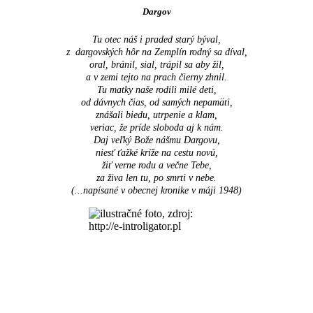
Dargov
Tu otec náš i praded starý býval,
z dargovských hôr na Zemplín rodný sa díval,
oral, bránil, sial, trápil sa aby žil,
a v zemi tejto na prach čierny zhnil.
Tu matky naše rodili milé deti,
od dávnych čias, od samých nepamäti,
znášali biedu, utrpenie a klam,
veriac, že príde sloboda aj k nám.
Daj veľký Bože nášmu Dargovu,
niesť ťažké kríže na cestu novú,
žiť verne rodu a večne Tebe,
za živa len tu, po smrti v nebe.
(...napísané v obecnej kronike v máji 1948
)