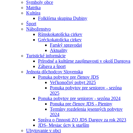
Symboly obce
Matrika
Kultúra
Folklórna skupina Dubiny
Šport
Náboženstvo
Rímskokatolícka cirkev
Gréckokatolícka cirkev
Farský spravodaj
Aktuality
Turistické informácie
Prírodné a kultúrne zaujímavosti v okolí Dargova
Zábava a šport
Jednota dôchodcov Slovenska
Ponuka pobytov pre členov JDS
Veľkonočný pobyt 2025
Ponuka pobytov pre seniorov - sezóna
2025
Ponuka pobytov pre seniorov - sezóna 2024
Ponuka pre členov JDS - Pieniny
Termíny rozdelenia jesenných pobytov
2024
Správa o činnosti ZO JDS Dargov za rok 2023
JDS- Mesiac úcty k starším
Ubytovanie v obci