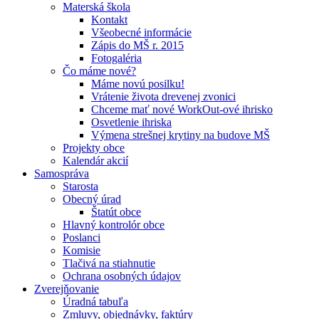
Materská škola
Kontakt
Všeobecné informácie
Zápis do MŠ r. 2015
Fotogaléria
Čo máme nové?
Máme novú posilku!
Vrátenie života drevenej zvonici
Chceme mať nové WorkOut-ové ihrisko
Osvetlenie ihriska
Výmena strešnej krytiny na budove MŠ
Projekty obce
Kalendár akcií
Samospráva
Starosta
Obecný úrad
Štatút obce
Hlavný kontrolór obce
Poslanci
Komisie
Tlačivá na stiahnutie
Ochrana osobných údajov
Zverejňovanie
Úradná tabuľa
Zmluvy, objednávky, faktúry