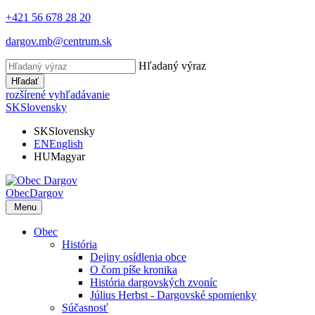
+421 56 678 28 20
dargov.mb@centrum.sk
Hľadaný výraz
Hľadať
rozšírené vyhľadávanie
SK
Slovensky
SK
Slovensky
EN
English
HU
Magyar
Obec
Dargov
Menu
Obec
História
Dejiny osídlenia obce
O čom píše kronika
História dargovských zvoníc
Július Herbst - Dargovské spomienky
Súčasnosť