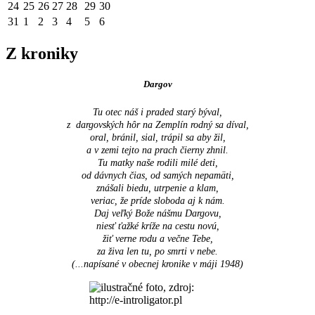
24
25
26
27
28
29
30
31
1
2
3
4
5
6
Z kroniky
Dargov
Tu otec náš i praded starý býval,
z dargovských hôr na Zemplín rodný sa díval,
oral, bránil, sial, trápil sa aby žil,
a v zemi tejto na prach čierny zhnil.
Tu matky naše rodili milé deti,
od dávnych čias, od samých nepamäti,
znášali biedu, utrpenie a klam,
veriac, že príde sloboda aj k nám.
Daj veľký Bože nášmu Dargovu,
niesť ťažké kríže na cestu novú,
žiť verne rodu a večne Tebe,
za živa len tu, po smrti v nebe.
(...napísané v obecnej kronike v máji 1948
)