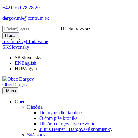
+421 56 678 28 20
dargov.mb@centrum.sk
Hľadaný výraz
Hľadať
rozšírené vyhľadávanie
SK
Slovensky
SK
Slovensky
EN
English
HU
Magyar
Obec
Dargov
Menu
Obec
História
Dejiny osídlenia obce
O čom píše kronika
História dargovských zvoníc
Július Herbst - Dargovské spomienky
Súčasnosť