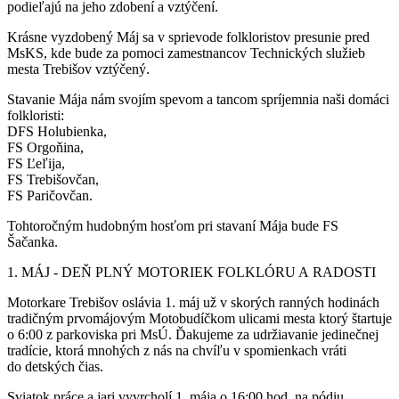
podieľajú na jeho zdobení a vztýčení.
Krásne vyzdobený Máj sa v sprievode folkloristov presunie pred
MsKS, kde bude za pomoci zamestnancov Technických služieb
mesta Trebišov vztýčený.
Stavanie Mája nám svojím spevom a tancom spríjemnia naši domáci
folkloristi:
DFS Holubienka,
FS Orgoňina,
FS Ľeľija,
FS Trebišovčan,
FS Paričovčan.
Tohtoročným hudobným hosťom pri stavaní Mája bude FS
Šačanka.
1. MÁJ - DEŇ PLNÝ MOTORIEK FOLKLÓRU A RADOSTI
Motorkare Trebišov oslávia 1. máj už v skorých ranných hodinách
tradičným prvomájovým Motobudíčkom ulicami mesta ktorý štartuje
o 6:00 z parkoviska pri MsÚ. Ďakujeme za udržiavanie jedinečnej
tradície, ktorá mnohých z nás na chvíľu v spomienkach vráti
do detských čias.
Sviatok práce a jari vyvrcholí 1. mája o 16:00 hod. na pódiu