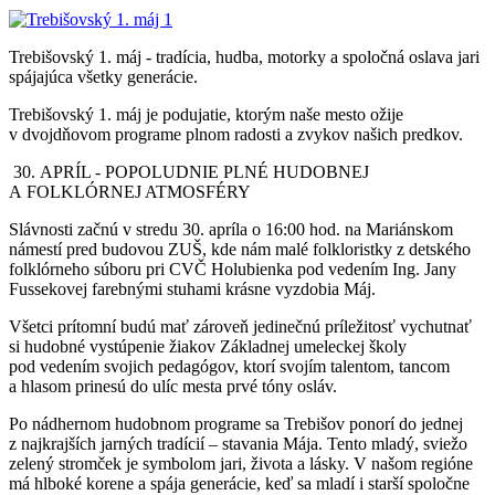
Trebišovský 1. máj - tradícia, hudba, motorky a spoločná oslava jari
spájajúca všetky generácie.
Trebišovský 1. máj je podujatie, ktorým naše mesto ožije
v dvojdňovom programe plnom radosti a zvykov našich predkov.
30. APRÍL - POPOLUDNIE PLNÉ HUDOBNEJ
A FOLKLÓRNEJ ATMOSFÉRY
Slávnosti začnú v stredu 30. apríla o 16:00 hod. na Mariánskom
námestí pred budovou ZUŠ, kde nám malé folkloristky z detského
folklórneho súboru pri CVČ Holubienka pod vedením Ing. Jany
Fussekovej farebnými stuhami krásne vyzdobia Máj.
Všetci prítomní budú mať zároveň jedinečnú príležitosť vychutnať
si hudobné vystúpenie žiakov Základnej umeleckej školy
pod vedením svojich pedagógov, ktorí svojím talentom, tancom
a hlasom prinesú do ulíc mesta prvé tóny osláv.
Po nádhernom hudobnom programe sa Trebišov ponorí do jednej
z najkrajších jarných tradícií – stavania Mája. Tento mladý, sviežo
zelený stromček je symbolom jari, života a lásky. V našom regióne
má hlboké korene a spája generácie, keď sa mladí i starší spoločne