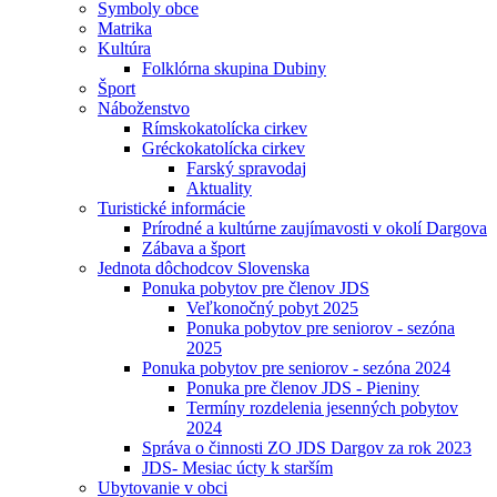
Symboly obce
Matrika
Kultúra
Folklórna skupina Dubiny
Šport
Náboženstvo
Rímskokatolícka cirkev
Gréckokatolícka cirkev
Farský spravodaj
Aktuality
Turistické informácie
Prírodné a kultúrne zaujímavosti v okolí Dargova
Zábava a šport
Jednota dôchodcov Slovenska
Ponuka pobytov pre členov JDS
Veľkonočný pobyt 2025
Ponuka pobytov pre seniorov - sezóna
2025
Ponuka pobytov pre seniorov - sezóna 2024
Ponuka pre členov JDS - Pieniny
Termíny rozdelenia jesenných pobytov
2024
Správa o činnosti ZO JDS Dargov za rok 2023
JDS- Mesiac úcty k starším
Ubytovanie v obci