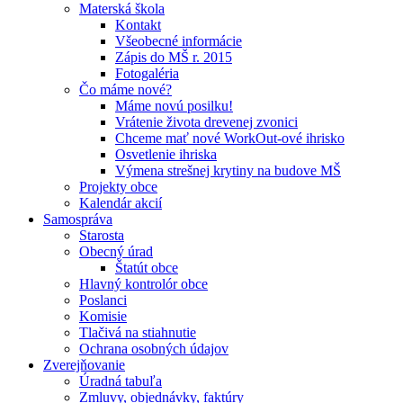
Materská škola
Kontakt
Všeobecné informácie
Zápis do MŠ r. 2015
Fotogaléria
Čo máme nové?
Máme novú posilku!
Vrátenie života drevenej zvonici
Chceme mať nové WorkOut-ové ihrisko
Osvetlenie ihriska
Výmena strešnej krytiny na budove MŠ
Projekty obce
Kalendár akcií
Samospráva
Starosta
Obecný úrad
Štatút obce
Hlavný kontrolór obce
Poslanci
Komisie
Tlačivá na stiahnutie
Ochrana osobných údajov
Zverejňovanie
Úradná tabuľa
Zmluvy, objednávky, faktúry