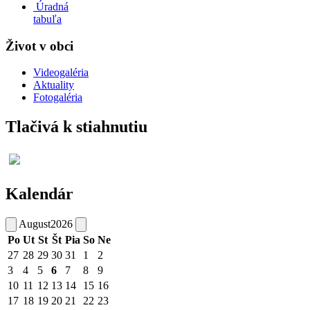
Úradná
tabuľa
Život v obci
Videogaléria
Aktuality
Fotogaléria
Tlačivá k stiahnutiu
Kalendár
August
2026
Po
Ut
St
Št
Pia
So
Ne
27
28
29
30
31
1
2
3
4
5
6
7
8
9
10
11
12
13
14
15
16
17
18
19
20
21
22
23