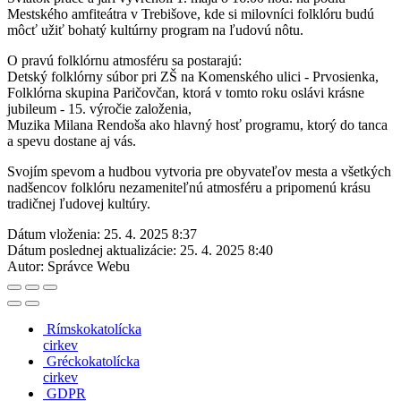
Mestského amfiteátra v Trebišove, kde si milovníci folklóru budú
môcť užiť bohatý kultúrny program na ľudovú nôtu.
O pravú folklórnu atmosféru sa postarajú:
Detský folklórny súbor pri ZŠ na Komenského ulici - Prvosienka,
Folklórna skupina Paričovčan, ktorá v tomto roku oslávi krásne
jubileum - 15. výročie založenia,
Muzika Milana Rendoša ako hlavný hosť programu, ktorý do tanca
a spevu dostane aj vás.
Svojím spevom a hudbou vytvoria pre obyvateľov mesta a všetkých
nadšencov folklóru nezameniteľnú atmosféru a pripomenú krásu
tradičnej ľudovej kultúry.
Dátum vloženia:
25. 4. 2025 8:37
Dátum poslednej aktualizácie:
25. 4. 2025 8:40
Autor:
Správce Webu
Rímskokatolícka
cirkev
Gréckokatolícka
cirkev
GDPR