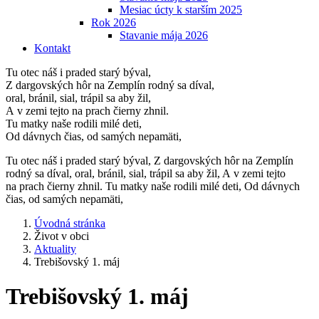
Mesiac úcty k starším 2025
Rok 2026
Stavanie mája 2026
Kontakt
Tu otec náš i praded starý býval,
Z dargovských hôr na Zemplín rodný sa díval,
oral, bránil, sial, trápil sa aby žil,
A v zemi tejto na prach čierny zhnil.
Tu matky naše rodili milé deti,
Od dávnych čias, od samých nepamäti,
Tu otec náš i praded starý býval, Z dargovských hôr na Zemplín
rodný sa díval, oral, bránil, sial, trápil sa aby žil, A v zemi tejto
na prach čierny zhnil. Tu matky naše rodili milé deti, Od dávnych
čias, od samých nepamäti,
Úvodná stránka
Život v obci
Aktuality
Trebišovský 1. máj
Trebišovský 1. máj