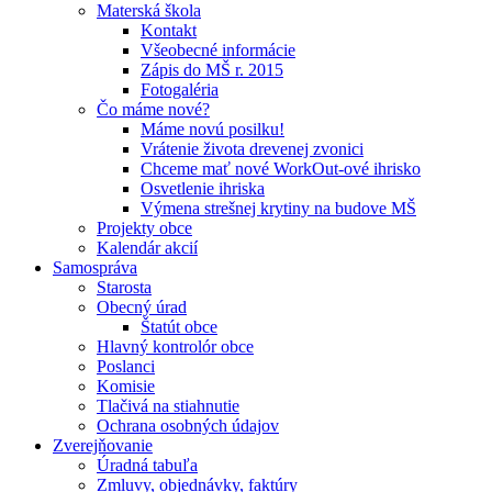
Materská škola
Kontakt
Všeobecné informácie
Zápis do MŠ r. 2015
Fotogaléria
Čo máme nové?
Máme novú posilku!
Vrátenie života drevenej zvonici
Chceme mať nové WorkOut-ové ihrisko
Osvetlenie ihriska
Výmena strešnej krytiny na budove MŠ
Projekty obce
Kalendár akcií
Samospráva
Starosta
Obecný úrad
Štatút obce
Hlavný kontrolór obce
Poslanci
Komisie
Tlačivá na stiahnutie
Ochrana osobných údajov
Zverejňovanie
Úradná tabuľa
Zmluvy, objednávky, faktúry