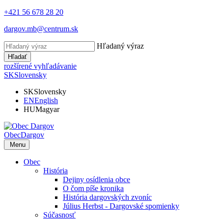
+421 56 678 28 20
dargov.mb@centrum.sk
Hľadaný výraz
Hľadať
rozšírené vyhľadávanie
SK
Slovensky
SK
Slovensky
EN
English
HU
Magyar
Obec
Dargov
Menu
Obec
História
Dejiny osídlenia obce
O čom píše kronika
História dargovských zvoníc
Július Herbst - Dargovské spomienky
Súčasnosť