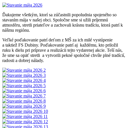
Ďakujeme všetkým, ktorí sa zúčastnili popoludnia spojeného so
stavaním mája v našej obci. Spoločne sme si užili príjemnú
atmosféru, stretli priateľov a zachovali krásnu tradíciu, ktorá patrí k
nášmu regiónu.
Veľké poďakovanie patrí deťom z MŠ za ich milé vystúpenie
a taktiež FS Dubiny. Poďakovanie patrí aj každému, kto priložil
ruku k dielu pri príprave a realizácii tejto vydarenej akcie. Teší nás,
že sme sa opäť stretli a vytvorili pekné spoločné chvíle plné tradícií,
radosti a dobrej nálady.