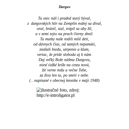
Dargov
Tu otec náš i praded starý býval,
z dargovských hôr na Zemplín rodný sa díval,
oral, bránil, sial, trápil sa aby žil,
a v zemi tejto na prach čierny zhnil.
Tu matky naše rodili milé deti,
od dávnych čias, od samých nepamäti,
znášali biedu, utrpenie a klam,
veriac, že príde sloboda aj k nám.
Daj veľký Bože nášmu Dargovu,
niesť ťažké kríže na cestu novú,
žiť verne rodu a večne Tebe,
za živa len tu, po smrti v nebe.
(...napísané v obecnej kronike v máji 1948
)