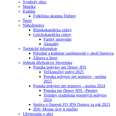
Symboly obce
Matrika
Kultúra
Folklórna skupina Dubiny
Šport
Náboženstvo
Rímskokatolícka cirkev
Gréckokatolícka cirkev
Farský spravodaj
Aktuality
Turistické informácie
Prírodné a kultúrne zaujímavosti v okolí Dargova
Zábava a šport
Jednota dôchodcov Slovenska
Ponuka pobytov pre členov JDS
Veľkonočný pobyt 2025
Ponuka pobytov pre seniorov - sezóna
2025
Ponuka pobytov pre seniorov - sezóna 2024
Ponuka pre členov JDS - Pieniny
Termíny rozdelenia jesenných pobytov
2024
Správa o činnosti ZO JDS Dargov za rok 2023
JDS- Mesiac úcty k starším
Ubytovanie v obci