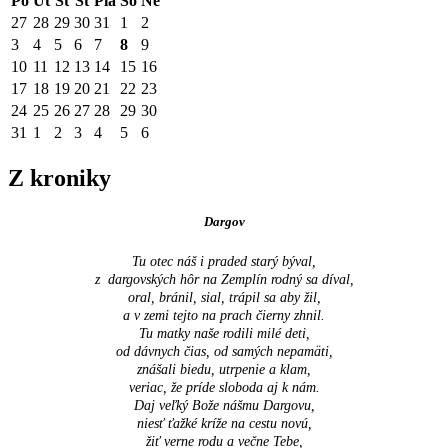
Po
Ut
St
Št
Pia
So
Ne
27
28
29
30
31
1
2
3
4
5
6
7
8
9
10
11
12
13
14
15
16
17
18
19
20
21
22
23
24
25
26
27
28
29
30
31
1
2
3
4
5
6
Z kroniky
Dargov
Tu otec náš i praded starý býval,
z dargovských hôr na Zemplín rodný sa díval,
oral, bránil, sial, trápil sa aby žil,
a v zemi tejto na prach čierny zhnil.
Tu matky naše rodili milé deti,
od dávnych čias, od samých nepamäti,
znášali biedu, utrpenie a klam,
veriac, že príde sloboda aj k nám.
Daj veľký Bože nášmu Dargovu,
niesť ťažké kríže na cestu novú,
žiť verne rodu a večne Tebe,