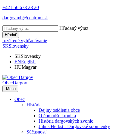
+421 56 678 28 20
dargov.mb@centrum.sk
Hľadaný výraz
Hľadať
rozšírené vyhľadávanie
SK
Slovensky
SK
Slovensky
EN
English
HU
Magyar
Obec
Dargov
Menu
Obec
História
Dejiny osídlenia obce
O čom píše kronika
História dargovských zvoníc
Július Herbst - Dargovské spomienky
Súčasnosť