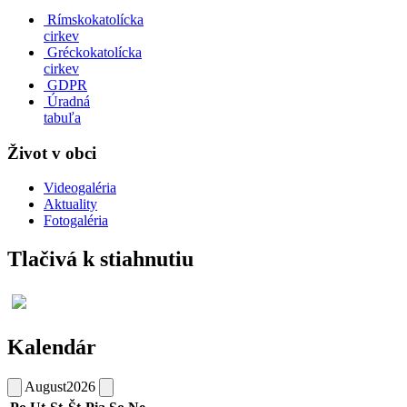
Rímskokatolícka
cirkev
Gréckokatolícka
cirkev
GDPR
Úradná
tabuľa
Život v obci
Videogaléria
Aktuality
Fotogaléria
Tlačivá k stiahnutiu
Kalendár
August
2026