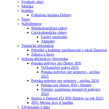
Symboly obce
Matrika
Kultúra
Folklórna skupina Dubiny
Šport
Náboženstvo
Rímskokatolícka cirkev
Gréckokatolícka cirkev
Farský spravodaj
Aktuality
Turistické informácie
Prírodné a kultúrne zaujímavosti v okolí Dargova
Zábava a šport
Jednota dôchodcov Slovenska
Ponuka pobytov pre členov JDS
Veľkonočný pobyt 2025
Ponuka pobytov pre seniorov - sezóna
2025
Ponuka pobytov pre seniorov - sezóna 2024
Ponuka pre členov JDS - Pieniny
Termíny rozdelenia jesenných pobytov
2024
Správa o činnosti ZO JDS Dargov za rok 2023
JDS- Mesiac úcty k starším
Ubytovanie v obci