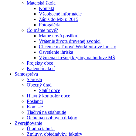
Materská škola
Kontakt
Všeobecné informácie
Zápis do MŠ r. 2015
Fotogaléria
Čo máme nové?
Máme novú posilku!
Vrátenie života drevenej zvonici
Chceme mať nové WorkOut-ové ihrisko
Osvetlenie ihriska
Výmena strešnej krytiny na budove MŠ
Projekty obce
Kalendár akcií
Samospráva
Starosta
Obecný úrad
Štatút obce
Hlavný kontrolór obce
Poslanci
Komisie
Tlačivá na stiahnutie
Ochrana osobných údajov
Zverejňovanie
Úradná tabuľa
Zmluvy, objednávky, faktúry