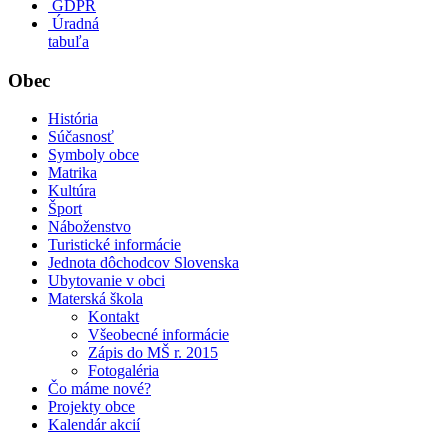
GDPR
Úradná
tabuľa
Obec
História
Súčasnosť
Symboly obce
Matrika
Kultúra
Šport
Náboženstvo
Turistické informácie
Jednota dôchodcov Slovenska
Ubytovanie v obci
Materská škola
Kontakt
Všeobecné informácie
Zápis do MŠ r. 2015
Fotogaléria
Čo máme nové?
Projekty obce
Kalendár akcií