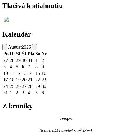
Tlačivá k stiahnutiu
Kalendár
August
2026
Po
Ut
St
Št
Pia
So
Ne
27
28
29
30
31
1
2
3
4
5
6
7
8
9
10
11
12
13
14
15
16
17
18
19
20
21
22
23
24
25
26
27
28
29
30
31
1
2
3
4
5
6
Z kroniky
Dargov
Tu otec náš i praded starý býval,