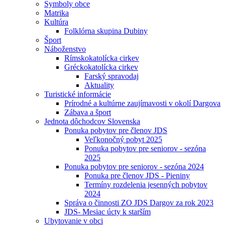
Symboly obce
Matrika
Kultúra
Folklórna skupina Dubiny
Šport
Náboženstvo
Rímskokatolícka cirkev
Gréckokatolícka cirkev
Farský spravodaj
Aktuality
Turistické informácie
Prírodné a kultúrne zaujímavosti v okolí Dargova
Zábava a šport
Jednota dôchodcov Slovenska
Ponuka pobytov pre členov JDS
Veľkonočný pobyt 2025
Ponuka pobytov pre seniorov - sezóna
2025
Ponuka pobytov pre seniorov - sezóna 2024
Ponuka pre členov JDS - Pieniny
Termíny rozdelenia jesenných pobytov
2024
Správa o činnosti ZO JDS Dargov za rok 2023
JDS- Mesiac úcty k starším
Ubytovanie v obci