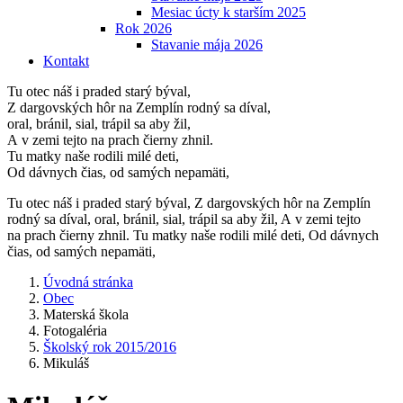
Mesiac úcty k starším 2025
Rok 2026
Stavanie mája 2026
Kontakt
Tu otec náš i praded starý býval,
Z dargovských hôr na Zemplín rodný sa díval,
oral, bránil, sial, trápil sa aby žil,
A v zemi tejto na prach čierny zhnil.
Tu matky naše rodili milé deti,
Od dávnych čias, od samých nepamäti,
Tu otec náš i praded starý býval, Z dargovských hôr na Zemplín
rodný sa díval, oral, bránil, sial, trápil sa aby žil, A v zemi tejto
na prach čierny zhnil. Tu matky naše rodili milé deti, Od dávnych
čias, od samých nepamäti,
Úvodná stránka
Obec
Materská škola
Fotogaléria
Školský rok 2015/2016
Mikuláš