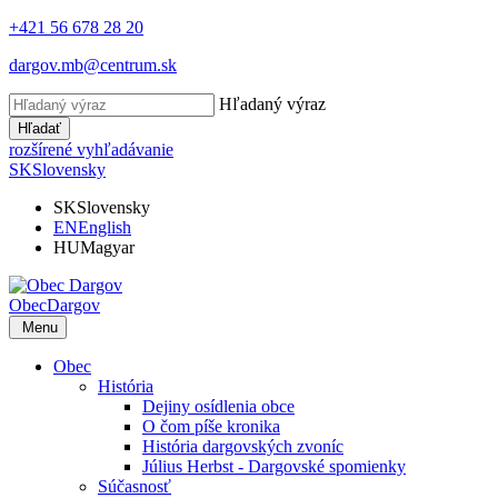
+421 56 678 28 20
dargov.mb@centrum.sk
Hľadaný výraz
Hľadať
rozšírené vyhľadávanie
SK
Slovensky
SK
Slovensky
EN
English
HU
Magyar
Obec
Dargov
Menu
Obec
História
Dejiny osídlenia obce
O čom píše kronika
História dargovských zvoníc
Július Herbst - Dargovské spomienky
Súčasnosť