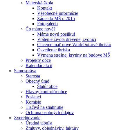
Materská škola
Kontakt
Všeobecné informácie
Zápis do MŠ r. 2015
Fotogaléria
Čo máme nové?
Máme novú posilku!
Vrátenie života drevenej zvonici
Chceme mať nové WorkOut-ové ihrisko
Osvetlenie ihriska
Výmena strešnej krytiny na budove MŠ
Projekty obce
Kalendár akcií
Samospráva
Starosta
Obecný úrad
Štatút obce
Hlavný kontrolór obce
Poslanci
Komisie
Tlačivá na stiahnutie
Ochrana osobných údajov
Zverejňovanie
Úradná tabuľa
Zmluvy, objednávky, faktúry