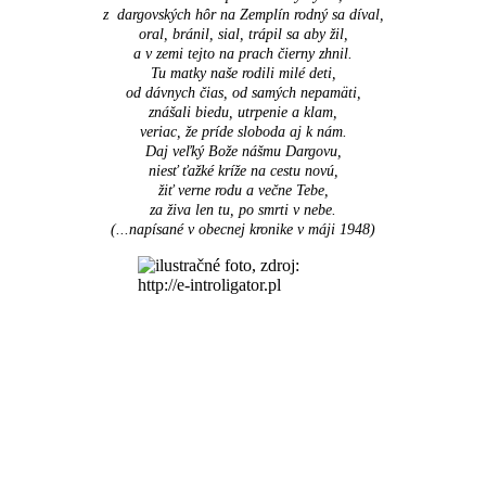
z dargovských hôr na Zemplín rodný sa díval,
oral, bránil, sial, trápil sa aby žil,
a v zemi tejto na prach čierny zhnil.
Tu matky naše rodili milé deti,
od dávnych čias, od samých nepamäti,
znášali biedu, utrpenie a klam,
veriac, že príde sloboda aj k nám.
Daj veľký Bože nášmu Dargovu,
niesť ťažké kríže na cestu novú,
žiť verne rodu a večne Tebe,
za živa len tu, po smrti v nebe.
(...napísané v obecnej kronike v máji 1948
)