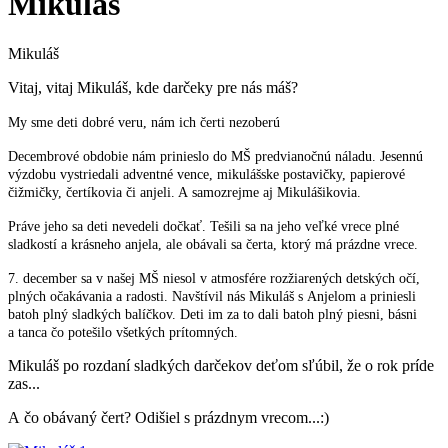
Mikuláš
Mikuláš
Vitaj, vitaj Mikuláš, kde darčeky pre nás máš?
My sme deti dobré veru, nám ich čerti nezoberú
Decembrové obdobie nám prinieslo do MŠ predvianočnú náladu. Jesennú
výzdobu vystriedali adventné vence, mikulášske postavičky, papierové
čižmičky, čertíkovia či anjeli. A samozrejme aj Mikulášikovia.
Práve jeho sa deti nevedeli dočkať. Tešili sa na jeho veľké vrece plné
sladkostí a krásneho anjela, ale obávali sa čerta, ktorý má prázdne vrece.
7. december sa v našej MŠ niesol v atmosfére rozžiarených detských očí,
plných očakávania a radosti. Navštívil nás Mikuláš s Anjelom a priniesli
batoh plný sladkých balíčkov. Deti im za to dali batoh plný piesni, básni
a tanca čo potešilo všetkých prítomných.
Mikuláš po rozdaní sladkých darčekov deťom sľúbil, že o rok príde
zas...
A čo obávaný čert? Odišiel s prázdnym vrecom...:)