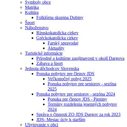
Symboly obce
Matrika
Kultúra
Folklórna skupina Dubiny
Šport
Náboženstvo
Rímskokatolícka cirkev
Gréckokatolícka cirkev
Farský spravodaj
Aktuality
Turistické informácie
Prírodné a kultúrne zaujímavosti v okolí Dargova
Zábava a šport
Jednota dôchodcov Slovenska
Ponuka pobytov pre členov JDS
Veľkonočný pobyt 2025
Ponuka pobytov pre seniorov - sezóna
2025
Ponuka pobytov pre seniorov - sezóna 2024
Ponuka pre členov JDS - Pieniny
Termíny rozdelenia jesenných pobytov
2024
Správa o činnosti ZO JDS Dargov za rok 2023
JDS- Mesiac úcty k starším
Ubytovanie v obci