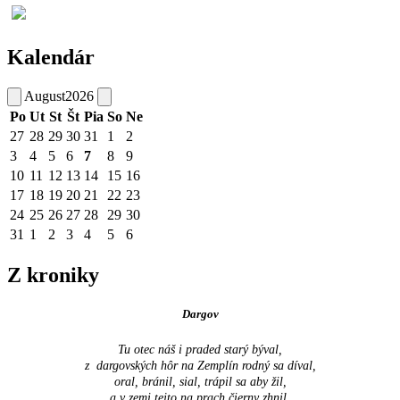
Kalendár
August
2026
Po
Ut
St
Št
Pia
So
Ne
27
28
29
30
31
1
2
3
4
5
6
7
8
9
10
11
12
13
14
15
16
17
18
19
20
21
22
23
24
25
26
27
28
29
30
31
1
2
3
4
5
6
Z kroniky
Dargov
Tu otec náš i praded starý býval,
z dargovských hôr na Zemplín rodný sa díval,
oral, bránil, sial, trápil sa aby žil,
a v zemi tejto na prach čierny zhnil.