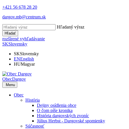
+421 56 678 28 20
dargov.mb@centrum.sk
Hľadaný výraz
Hľadať
rozšírené vyhľadávanie
SK
Slovensky
SK
Slovensky
EN
English
HU
Magyar
Obec
Dargov
Menu
Obec
História
Dejiny osídlenia obce
O čom píše kronika
História dargovských zvoníc
Július Herbst - Dargovské spomienky
Súčasnosť