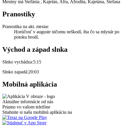
Meniny má
Štefánia
, Kajetán, Afra, Afrodita, Kajetána, Štefana
Pranostiky
Pranostika na akt. mesiac
Horúčosť v auguste ničomu neškodí, iba čo sa mlynár po
potoku brodí.
Východ a západ slnka
Slnko vychádza:
5:15
Slnko zapadá:
20:03
Mobilná aplikácia
Aktuálne informácie od nás
Priamo vo vašom telefóne
Stiahnite si našu mobilnú aplikáciu na