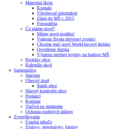
Materská škola
Kontakt
Všeobecné informácie
Zápis do MŠ r. 2015
Fotogaléria
Čo máme nové?
Máme novú posilku!
Vrátenie života drevenej zvonici
Chceme mať nové WorkOut-ové ihrisko
Osvetlenie ihriska
Výmena strešnej krytiny na budove MŠ
Projekty obce
Kalendár akcií
Samospráva
Starosta
Obecný úrad
Štatút obce
Hlavný kontrolór obce
Poslanci
Komisie
Tlačivá na stiahnutie
Ochrana osobných údajov
Zverejňovanie
Úradná tabuľa
Zmluvy, objednávky, faktúry