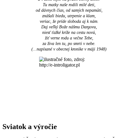
Tu matky naše rodili milé deti,
od dávnych čias, od samých nepamäti,
znášali biedu, utrpenie a klam,
veriac, že príde sloboda aj k nám.
Daj veľký Bože nášmu Dargovu,
niesť ťažké kríže na cestu novú,
žiť verne rodu a večne Tebe,
za živa len tu, po smrti v nebe.
(...napísané v obecnej kronike v máji 1948
)
Sviatok a výročie