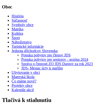
Obec
História
Súčasnosť
Symboly obce
Matrika
Kultúra
Šport
Náboženstvo
Turistické informácie
Jednota dôchodcov Slovenska
Ponuka pobytov pre členov JDS
Ponuka pobytov pre seniorov - sezóna 2024
Správa o činnosti ZO JDS Dargov za rok 2023
JDS- Mesiac úcty k starším
Ubytovanie v obci
Materská škola
Čo máme nové?
Projekty obce
Kalendár akcií
Tlačivá k stiahnutiu