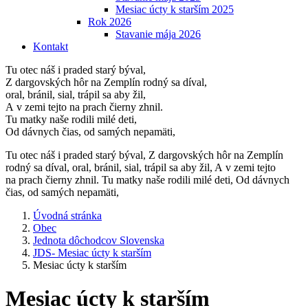
Mesiac úcty k starším 2025
Rok 2026
Stavanie mája 2026
Kontakt
Tu otec náš i praded starý býval,
Z dargovských hôr na Zemplín rodný sa díval,
oral, bránil, sial, trápil sa aby žil,
A v zemi tejto na prach čierny zhnil.
Tu matky naše rodili milé deti,
Od dávnych čias, od samých nepamäti,
Tu otec náš i praded starý býval, Z dargovských hôr na Zemplín
rodný sa díval, oral, bránil, sial, trápil sa aby žil, A v zemi tejto
na prach čierny zhnil. Tu matky naše rodili milé deti, Od dávnych
čias, od samých nepamäti,
Úvodná stránka
Obec
Jednota dôchodcov Slovenska
JDS- Mesiac úcty k starším
Mesiac úcty k starším
Mesiac úcty k starším