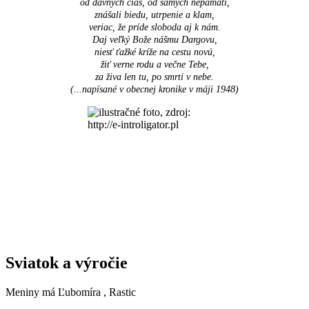
od dávnych čias, od samých nepamäti,
znášali biedu, utrpenie a klam,
veriac, že príde sloboda aj k nám.
Daj veľký Bože nášmu Dargovu,
niesť ťažké kríže na cestu novú,
žiť verne rodu a večne Tebe,
za živa len tu, po smrti v nebe.
(...napísané v obecnej kronike v máji 1948
)
Sviatok a výročie
Meniny má
Ľubomíra
, Rastic