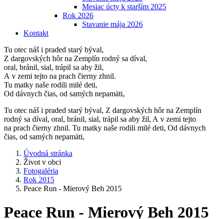
Mesiac úcty k starším 2025
Rok 2026
Stavanie mája 2026
Kontakt
Tu otec náš i praded starý býval,
Z dargovských hôr na Zemplín rodný sa díval,
oral, bránil, sial, trápil sa aby žil,
A v zemi tejto na prach čierny zhnil.
Tu matky naše rodili milé deti,
Od dávnych čias, od samých nepamäti,
Tu otec náš i praded starý býval, Z dargovských hôr na Zemplín
rodný sa díval, oral, bránil, sial, trápil sa aby žil, A v zemi tejto
na prach čierny zhnil. Tu matky naše rodili milé deti, Od dávnych
čias, od samých nepamäti,
Úvodná stránka
Život v obci
Fotogaléria
Rok 2015
Peace Run - Mierový Beh 2015
Peace Run - Mierový Beh 2015