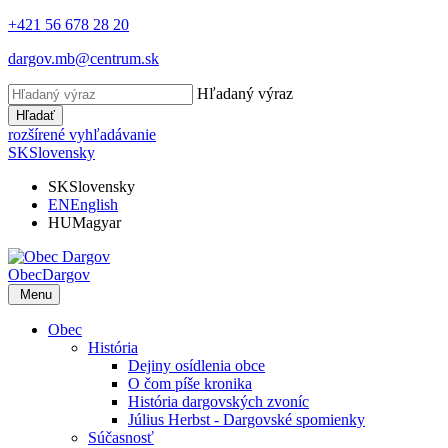
+421 56 678 28 20
dargov.mb@centrum.sk
Hľadaný výraz
Hľadať
rozšírené vyhľadávanie
SK
Slovensky
SK
Slovensky
EN
English
HU
Magyar
Obec
Dargov
Menu
Obec
História
Dejiny osídlenia obce
O čom píše kronika
História dargovských zvoníc
Július Herbst - Dargovské spomienky
Súčasnosť