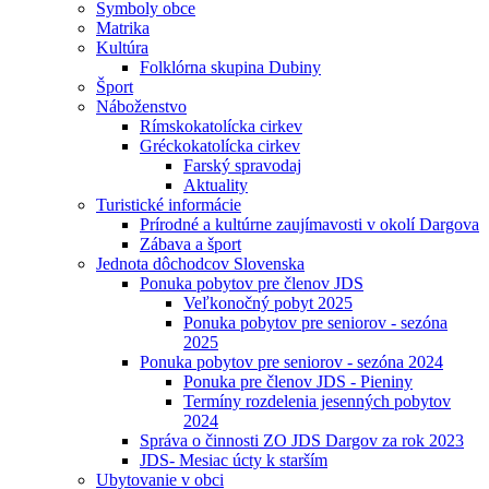
Symboly obce
Matrika
Kultúra
Folklórna skupina Dubiny
Šport
Náboženstvo
Rímskokatolícka cirkev
Gréckokatolícka cirkev
Farský spravodaj
Aktuality
Turistické informácie
Prírodné a kultúrne zaujímavosti v okolí Dargova
Zábava a šport
Jednota dôchodcov Slovenska
Ponuka pobytov pre členov JDS
Veľkonočný pobyt 2025
Ponuka pobytov pre seniorov - sezóna
2025
Ponuka pobytov pre seniorov - sezóna 2024
Ponuka pre členov JDS - Pieniny
Termíny rozdelenia jesenných pobytov
2024
Správa o činnosti ZO JDS Dargov za rok 2023
JDS- Mesiac úcty k starším
Ubytovanie v obci