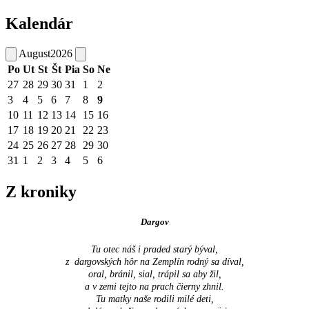
Kalendár
August
2026
Po
Ut
St
Št
Pia
So
Ne
27
28
29
30
31
1
2
3
4
5
6
7
8
9
10
11
12
13
14
15
16
17
18
19
20
21
22
23
24
25
26
27
28
29
30
31
1
2
3
4
5
6
Z kroniky
Dargov
Tu otec náš i praded starý býval,
z dargovských hôr na Zemplín rodný sa díval,
oral, bránil, sial, trápil sa aby žil,
a v zemi tejto na prach čierny zhnil.
Tu matky naše rodili milé deti,