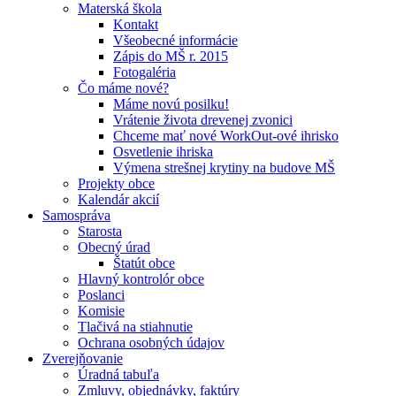
Materská škola
Kontakt
Všeobecné informácie
Zápis do MŠ r. 2015
Fotogaléria
Čo máme nové?
Máme novú posilku!
Vrátenie života drevenej zvonici
Chceme mať nové WorkOut-ové ihrisko
Osvetlenie ihriska
Výmena strešnej krytiny na budove MŠ
Projekty obce
Kalendár akcií
Samospráva
Starosta
Obecný úrad
Štatút obce
Hlavný kontrolór obce
Poslanci
Komisie
Tlačivá na stiahnutie
Ochrana osobných údajov
Zverejňovanie
Úradná tabuľa
Zmluvy, objednávky, faktúry