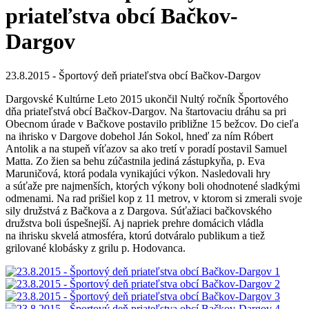
priateľstva obcí Bačkov-
Dargov
23.8.2015 - Športový deň priateľstva obcí Bačkov-Dargov
Dargovské Kultúrne Leto 2015 ukončil Nultý ročník Športového
dňa priateľstvá obcí Bačkov-Dargov. Na štartovaciu dráhu sa pri
Obecnom úrade v Bačkove postavilo približne 15 bežcov. Do cieľa
na ihrisko v Dargove dobehol Ján Sokol, hneď za ním Róbert
Antolik a na stupeň víťazov sa ako tretí v poradí postavil Samuel
Matta. Zo žien sa behu zúčastnila jediná zástupkyňa, p. Eva
Maruničová, ktorá podala vynikajúci výkon. Nasledovali hry
a súťaže pre najmenších, ktorých výkony boli ohodnotené sladkými
odmenami. Na rad prišiel kop z 11 metrov, v ktorom si zmerali svoje
sily družstvá z Bačkova a z Dargova. Súťažiaci bačkovského
družstva boli úspešnejší. Aj napriek prehre domácich vládla
na ihrisku skvelá atmosféra, ktorú dotváralo publikum a tiež
grilované klobásky z grilu p. Hodovanca.