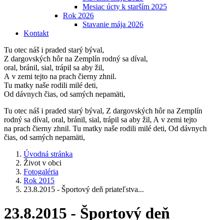
Mesiac úcty k starším 2025
Rok 2026
Stavanie mája 2026
Kontakt
Tu otec náš i praded starý býval,
Z dargovských hôr na Zemplín rodný sa díval,
oral, bránil, sial, trápil sa aby žil,
A v zemi tejto na prach čierny zhnil.
Tu matky naše rodili milé deti,
Od dávnych čias, od samých nepamäti,
Tu otec náš i praded starý býval, Z dargovských hôr na Zemplín
rodný sa díval, oral, bránil, sial, trápil sa aby žil, A v zemi tejto
na prach čierny zhnil. Tu matky naše rodili milé deti, Od dávnych
čias, od samých nepamäti,
Úvodná stránka
Život v obci
Fotogaléria
Rok 2015
23.8.2015 - Športový deň priateľstva...
23.8.2015 - Športový deň