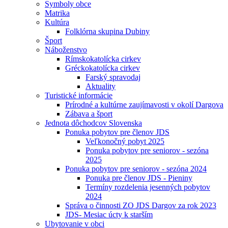
Symboly obce
Matrika
Kultúra
Folklórna skupina Dubiny
Šport
Náboženstvo
Rímskokatolícka cirkev
Gréckokatolícka cirkev
Farský spravodaj
Aktuality
Turistické informácie
Prírodné a kultúrne zaujímavosti v okolí Dargova
Zábava a šport
Jednota dôchodcov Slovenska
Ponuka pobytov pre členov JDS
Veľkonočný pobyt 2025
Ponuka pobytov pre seniorov - sezóna
2025
Ponuka pobytov pre seniorov - sezóna 2024
Ponuka pre členov JDS - Pieniny
Termíny rozdelenia jesenných pobytov
2024
Správa o činnosti ZO JDS Dargov za rok 2023
JDS- Mesiac úcty k starším
Ubytovanie v obci