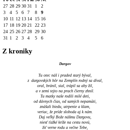
27
28
29
30
31
1
2
3
4
5
6
7
8
9
10
11
12
13
14
15
16
17
18
19
20
21
22
23
24
25
26
27
28
29
30
31
1
2
3
4
5
6
Z kroniky
Dargov
Tu otec náš i praded starý býval,
z dargovských hôr na Zemplín rodný sa díval,
oral, bránil, sial, trápil sa aby žil,
a v zemi tejto na prach čierny zhnil.
Tu matky naše rodili milé deti,
od dávnych čias, od samých nepamäti,
znášali biedu, utrpenie a klam,
veriac, že príde sloboda aj k nám.
Daj veľký Bože nášmu Dargovu,
niesť ťažké kríže na cestu novú,
žiť verne rodu a večne Tebe,