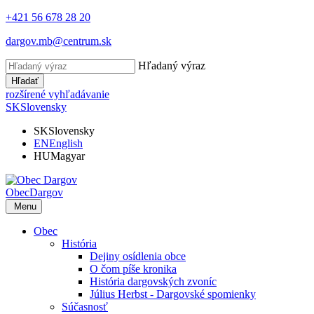
+421 56 678 28 20
dargov.mb@centrum.sk
Hľadaný výraz
Hľadať
rozšírené vyhľadávanie
SK
Slovensky
SK
Slovensky
EN
English
HU
Magyar
Obec
Dargov
Menu
Obec
História
Dejiny osídlenia obce
O čom píše kronika
História dargovských zvoníc
Július Herbst - Dargovské spomienky
Súčasnosť