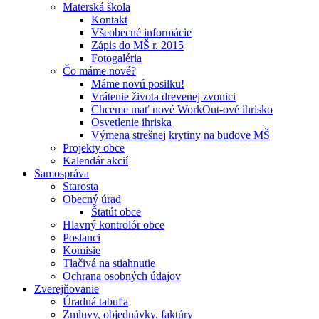
Materská škola
Kontakt
Všeobecné informácie
Zápis do MŠ r. 2015
Fotogaléria
Čo máme nové?
Máme novú posilku!
Vrátenie života drevenej zvonici
Chceme mať nové WorkOut-ové ihrisko
Osvetlenie ihriska
Výmena strešnej krytiny na budove MŠ
Projekty obce
Kalendár akcií
Samospráva
Starosta
Obecný úrad
Štatút obce
Hlavný kontrolór obce
Poslanci
Komisie
Tlačivá na stiahnutie
Ochrana osobných údajov
Zverejňovanie
Úradná tabuľa
Zmluvy, objednávky, faktúry