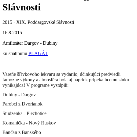
Slávnosti
2015 - XIX. Poddargovské Slávnosti
16.8.2015
Amfiteáter Dargov - Dubiny
ku stiahnutiu
PLAGÁT
Vareňe šľivkovoho lekvaru sa vydarilo, účinkujúci predviedli
famózne výkony a atmosféra bola aj napriek pripekajúcemu slnku
vynikajúca! V programe vystúpili:
Dubiny - Dargov
Parobci z Dvorianok
Studzenka - Plechotice
Komanička - Nový Ruskov
Bančan z Banského