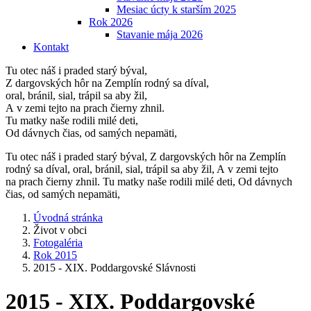
Mesiac úcty k starším 2025
Rok 2026
Stavanie mája 2026
Kontakt
Tu otec náš i praded starý býval,
Z dargovských hôr na Zemplín rodný sa díval,
oral, bránil, sial, trápil sa aby žil,
A v zemi tejto na prach čierny zhnil.
Tu matky naše rodili milé deti,
Od dávnych čias, od samých nepamäti,
Tu otec náš i praded starý býval, Z dargovských hôr na Zemplín
rodný sa díval, oral, bránil, sial, trápil sa aby žil, A v zemi tejto
na prach čierny zhnil. Tu matky naše rodili milé deti, Od dávnych
čias, od samých nepamäti,
Úvodná stránka
Život v obci
Fotogaléria
Rok 2015
2015 - XIX. Poddargovské Slávnosti
2015 - XIX. Poddargovské