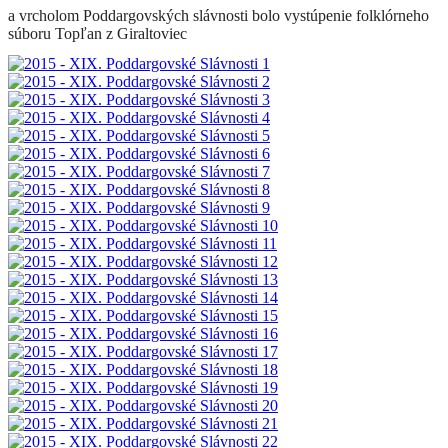
a vrcholom Poddargovských slávnosti bolo vystúpenie folklórneho
súboru Topľan z Giraltoviec