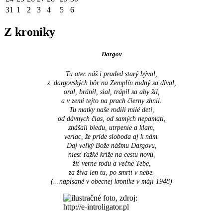
31
1
2
3
4
5
6
Z kroniky
Dargov
Tu otec náš i praded starý býval,
z dargovských hôr na Zemplín rodný sa díval,
oral, bránil, sial, trápil sa aby žil,
a v zemi tejto na prach čierny zhnil.
Tu matky naše rodili milé deti,
od dávnych čias, od samých nepamäti,
znášali biedu, utrpenie a klam,
veriac, že príde sloboda aj k nám.
Daj veľký Bože nášmu Dargovu,
niesť ťažké kríže na cestu novú,
žiť verne rodu a večne Tebe,
za živa len tu, po smrti v nebe.
(...napísané v obecnej kronike v máji 1948
)