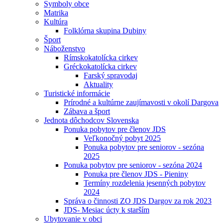
Symboly obce
Matrika
Kultúra
Folklórna skupina Dubiny
Šport
Náboženstvo
Rímskokatolícka cirkev
Gréckokatolícka cirkev
Farský spravodaj
Aktuality
Turistické informácie
Prírodné a kultúrne zaujímavosti v okolí Dargova
Zábava a šport
Jednota dôchodcov Slovenska
Ponuka pobytov pre členov JDS
Veľkonočný pobyt 2025
Ponuka pobytov pre seniorov - sezóna
2025
Ponuka pobytov pre seniorov - sezóna 2024
Ponuka pre členov JDS - Pieniny
Termíny rozdelenia jesenných pobytov
2024
Správa o činnosti ZO JDS Dargov za rok 2023
JDS- Mesiac úcty k starším
Ubytovanie v obci