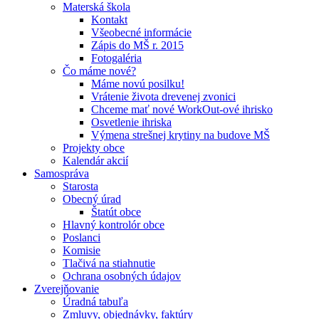
Materská škola
Kontakt
Všeobecné informácie
Zápis do MŠ r. 2015
Fotogaléria
Čo máme nové?
Máme novú posilku!
Vrátenie života drevenej zvonici
Chceme mať nové WorkOut-ové ihrisko
Osvetlenie ihriska
Výmena strešnej krytiny na budove MŠ
Projekty obce
Kalendár akcií
Samospráva
Starosta
Obecný úrad
Štatút obce
Hlavný kontrolór obce
Poslanci
Komisie
Tlačivá na stiahnutie
Ochrana osobných údajov
Zverejňovanie
Úradná tabuľa
Zmluvy, objednávky, faktúry