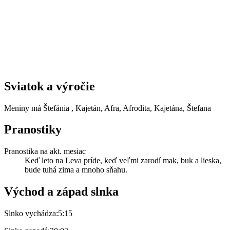
Sviatok a výročie
Meniny má
Štefánia
, Kajetán, Afra, Afrodita, Kajetána, Štefana
Pranostiky
Pranostika na akt. mesiac
Keď leto na Leva príde, keď veľmi zarodí mak, buk a lieska,
bude tuhá zima a mnoho sňahu.
Východ a západ slnka
Slnko vychádza:
5:15