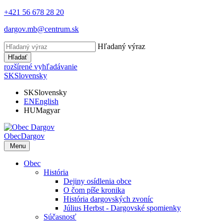
+421 56 678 28 20
dargov.mb@centrum.sk
Hľadaný výraz
Hľadať
rozšírené vyhľadávanie
SK
Slovensky
SK
Slovensky
EN
English
HU
Magyar
Obec
Dargov
Menu
Obec
História
Dejiny osídlenia obce
O čom píše kronika
História dargovských zvoníc
Július Herbst - Dargovské spomienky
Súčasnosť