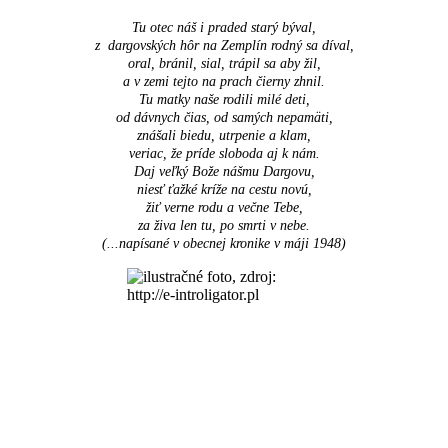
Tu otec náš i praded starý býval,
z dargovských hôr na Zemplín rodný sa díval,
oral, bránil, sial, trápil sa aby žil,
a v zemi tejto na prach čierny zhnil.
Tu matky naše rodili milé deti,
od dávnych čias, od samých nepamäti,
znášali biedu, utrpenie a klam,
veriac, že príde sloboda aj k nám.
Daj veľký Bože nášmu Dargovu,
niesť ťažké kríže na cestu novú,
žiť verne rodu a večne Tebe,
za živa len tu, po smrti v nebe.
(...napísané v obecnej kronike v máji 1948
)