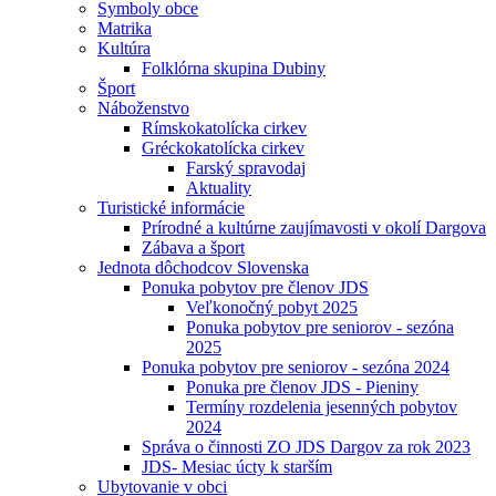
Symboly obce
Matrika
Kultúra
Folklórna skupina Dubiny
Šport
Náboženstvo
Rímskokatolícka cirkev
Gréckokatolícka cirkev
Farský spravodaj
Aktuality
Turistické informácie
Prírodné a kultúrne zaujímavosti v okolí Dargova
Zábava a šport
Jednota dôchodcov Slovenska
Ponuka pobytov pre členov JDS
Veľkonočný pobyt 2025
Ponuka pobytov pre seniorov - sezóna
2025
Ponuka pobytov pre seniorov - sezóna 2024
Ponuka pre členov JDS - Pieniny
Termíny rozdelenia jesenných pobytov
2024
Správa o činnosti ZO JDS Dargov za rok 2023
JDS- Mesiac úcty k starším
Ubytovanie v obci