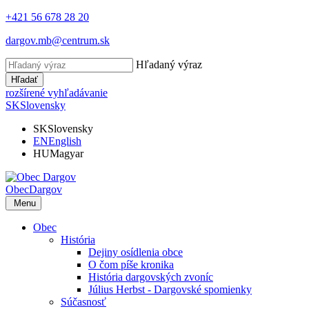
+421 56 678 28 20
dargov.mb@centrum.sk
Hľadaný výraz
Hľadať
rozšírené vyhľadávanie
SK
Slovensky
SK
Slovensky
EN
English
HU
Magyar
Obec
Dargov
Menu
Obec
História
Dejiny osídlenia obce
O čom píše kronika
História dargovských zvoníc
Július Herbst - Dargovské spomienky
Súčasnosť