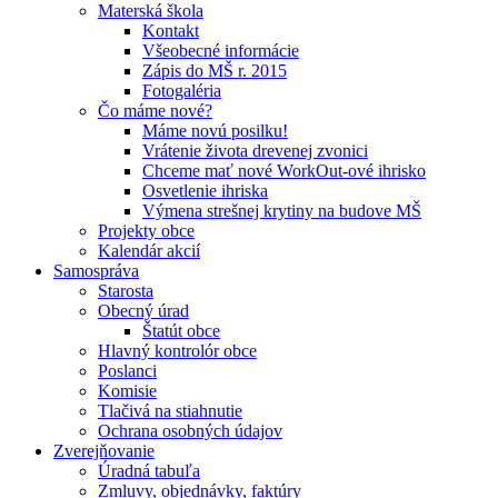
Materská škola
Kontakt
Všeobecné informácie
Zápis do MŠ r. 2015
Fotogaléria
Čo máme nové?
Máme novú posilku!
Vrátenie života drevenej zvonici
Chceme mať nové WorkOut-ové ihrisko
Osvetlenie ihriska
Výmena strešnej krytiny na budove MŠ
Projekty obce
Kalendár akcií
Samospráva
Starosta
Obecný úrad
Štatút obce
Hlavný kontrolór obce
Poslanci
Komisie
Tlačivá na stiahnutie
Ochrana osobných údajov
Zverejňovanie
Úradná tabuľa
Zmluvy, objednávky, faktúry