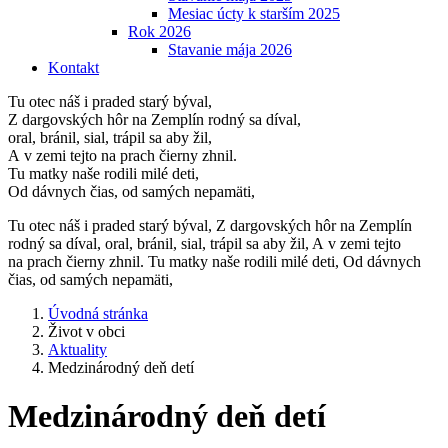
Mesiac úcty k starším 2025
Rok 2026
Stavanie mája 2026
Kontakt
Tu otec náš i praded starý býval,
Z dargovských hôr na Zemplín rodný sa díval,
oral, bránil, sial, trápil sa aby žil,
A v zemi tejto na prach čierny zhnil.
Tu matky naše rodili milé deti,
Od dávnych čias, od samých nepamäti,
Tu otec náš i praded starý býval, Z dargovských hôr na Zemplín
rodný sa díval, oral, bránil, sial, trápil sa aby žil, A v zemi tejto
na prach čierny zhnil. Tu matky naše rodili milé deti, Od dávnych
čias, od samých nepamäti,
Úvodná stránka
Život v obci
Aktuality
Medzinárodný deň detí
Medzinárodný deň detí